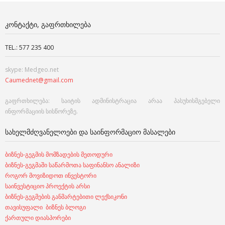
ᲙᲝᲜᲢᲐᲥᲢᲘ, ᲒᲐᲤᲠᲗᲮᲘᲚᲔᲑᲐ
TEL.: 577 235 400
skype: Medgeo.net
Caumednet@gmail.com
გაფრთხილება: საიტის ადმინისტრაცია არაა პასუხისმგებელი
ინფორმაციის სისწორეზე.
ᲡᲐᲮᲔᲚᲛᲫᲦᲕᲐᲜᲔᲚᲝᲔᲑᲘ ᲓᲐ ᲡᲐᲘᲜᲤᲝᲠᲛᲐᲪᲘᲝ ᲛᲐᲡᲐᲚᲔᲑᲘ
ბიზნეს-გეგმის მომზადების მეთოდური
ბიზნეს-გეგმაში საწარმოთა საფინანსო ანალიზი
როგორ მოვიზიდოთ ინვესტორი
საინვესტიციო პროექტის არსი
ბიზნეს-გეგმების განმარტებითი ლექსიკონი
თავისუფალი ბიზნეს ბლოგი
ქართული დიასპორები