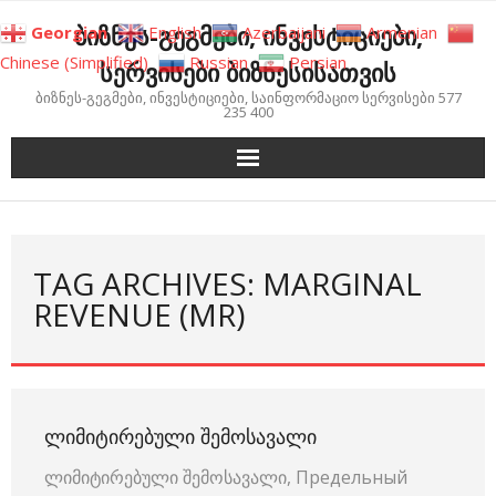
Skip
ბიზნეს-გეგმები, ინვესტიციები,
Georgian
English
Azerbaijani
Armenian
to
Chinese (Simplified)
Russian
Persian
სერვისები ბიზნესისათვის
content
ბიზნეს-გეგმები, ინვესტიციები, საინფორმაციო სერვისები 577
235 400
TAG ARCHIVES: MARGINAL
REVENUE (MR)
ᲚᲘᲛᲘᲢᲘᲠᲔᲑᲣᲚᲘ ᲨᲔᲛᲝᲡᲐᲕᲐᲚᲘ
ლიმიტირებული შემოსავალი, Предельный