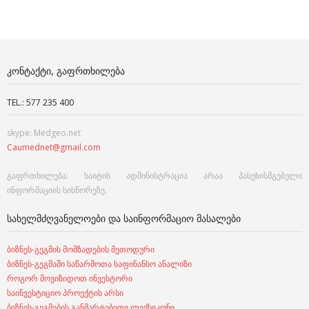
ᲙᲝᲜᲢᲐᲥᲢᲘ, ᲒᲐᲤᲠᲗᲮᲘᲚᲔᲑᲐ
TEL.: 577 235 400
skype: Medgeo.net
Caumednet@gmail.com
გაფრთხილება: საიტის ადმინისტრაცია არაა პასუხისმგებელი
ინფორმაციის სისწორეზე.
ᲡᲐᲮᲔᲚᲛᲫᲦᲕᲐᲜᲔᲚᲝᲔᲑᲘ ᲓᲐ ᲡᲐᲘᲜᲤᲝᲠᲛᲐᲪᲘᲝ ᲛᲐᲡᲐᲚᲔᲑᲘ
ბიზნეს-გეგმის მომზადების მეთოდური
ბიზნეს-გეგმაში საწარმოთა საფინანსო ანალიზი
როგორ მოვიზიდოთ ინვესტორი
საინვესტიციო პროექტის არსი
ბიზნეს-გეგმების განმარტებითი ლექსიკონი