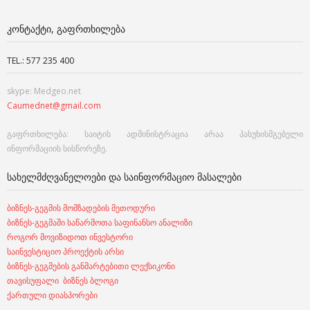
ᲙᲝᲜᲢᲐᲥᲢᲘ, ᲒᲐᲤᲠᲗᲮᲘᲚᲔᲑᲐ
TEL.: 577 235 400
skype: Medgeo.net
Caumednet@gmail.com
გაფრთხილება: საიტის ადმინისტრაცია არაა პასუხისმგებელი
ინფორმაციის სისწორეზე.
ᲡᲐᲮᲔᲚᲛᲫᲦᲕᲐᲜᲔᲚᲝᲔᲑᲘ ᲓᲐ ᲡᲐᲘᲜᲤᲝᲠᲛᲐᲪᲘᲝ ᲛᲐᲡᲐᲚᲔᲑᲘ
ბიზნეს-გეგმის მომზადების მეთოდური
ბიზნეს-გეგმაში საწარმოთა საფინანსო ანალიზი
როგორ მოვიზიდოთ ინვესტორი
საინვესტიციო პროექტის არსი
ბიზნეს-გეგმების განმარტებითი ლექსიკონი
თავისუფალი ბიზნეს ბლოგი
ქართული დიასპორები