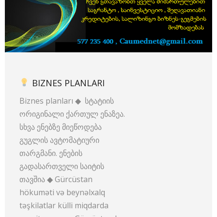
BIZNES PLANLARI
Biznes planları ◆ სტატიის
ორიგინალი ქართულ ენაზეა.
სხვა ენებზე მიეწოდება
გუგლის ავტომატიური
თარგმანი. ენების
გადასართველი საიტის
თავშია ◆ Gürcüstan
hökuməti və beynəlxalq
təşkilatlar külli miqdarda