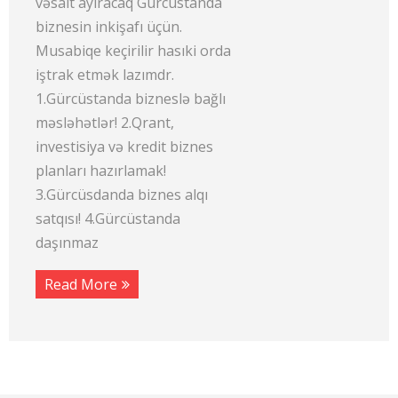
vəsait ayıracaq Gürcüstanda
biznesin inkişafı üçün.
Musabiqe keçirilir hasıki orda
iştrak etmək lazımdr.
1.Gürcüstanda bizneslə bağlı
məsləhətlər! 2.Qrant,
investisiya və kredit biznes
planları hazırlamak!
3.Gürcüsdanda biznes alqı
satqısı! 4.Gürcüstanda
daşınmaz
Read More