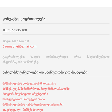
ᲙᲝᲜᲢᲐᲥᲢᲘ, ᲒᲐᲤᲠᲗᲮᲘᲚᲔᲑᲐ
TEL.: 577 235 400
skype: Medgeo.net
Caumednet@gmail.com
გაფრთხილება: საიტის ადმინისტრაცია არაა პასუხისმგებელი
ინფორმაციის სისწორეზე.
ᲡᲐᲮᲔᲚᲛᲫᲦᲕᲐᲜᲔᲚᲝᲔᲑᲘ ᲓᲐ ᲡᲐᲘᲜᲤᲝᲠᲛᲐᲪᲘᲝ ᲛᲐᲡᲐᲚᲔᲑᲘ
ბიზნეს-გეგმის მომზადების მეთოდური
ბიზნეს-გეგმაში საწარმოთა საფინანსო ანალიზი
როგორ მოვიზიდოთ ინვესტორი
საინვესტიციო პროექტის არსი
ბიზნეს-გეგმების განმარტებითი ლექსიკონი
თავისუფალი ბიზნეს ბლოგი