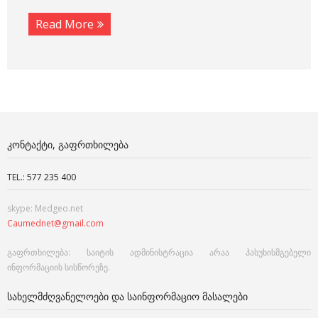
Read More
ᲙᲝᲜᲢᲐᲥᲢᲘ, ᲒᲐᲤᲠᲗᲮᲘᲚᲔᲑᲐ
TEL.: 577 235 400
skype: Medgeo.net
Caumednet@gmail.com
გაფრთხილება: საიტის ადმინისტრაცია არაა პასუხისმგებელი
ინფორმაციის სისწორეზე.
ᲡᲐᲮᲔᲚᲛᲫᲦᲕᲐᲜᲔᲚᲝᲔᲑᲘ ᲓᲐ ᲡᲐᲘᲜᲤᲝᲠᲛᲐᲪᲘᲝ ᲛᲐᲡᲐᲚᲔᲑᲘ