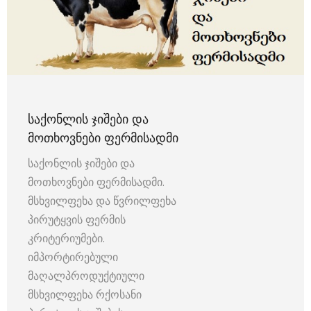
ᲡᲐᲥᲝᲜᲚᲘᲡ ᲯᲘᲨᲔᲑᲘ ᲓᲐ
ᲛᲝᲗᲮᲝᲕᲜᲔᲑᲘ ᲤᲔᲠᲛᲘᲡᲐᲓᲛᲘ
საქონლის ჯიშები და
მოთხოვნები ფერმისადმი.
მსხვილფეხა და წვრილფეხა
პირუტყვის ფერმის
კრიტერიუმები.
იმპორტირებული
მაღალპროდუქტიული
მსხვილფეხა რქოსანი