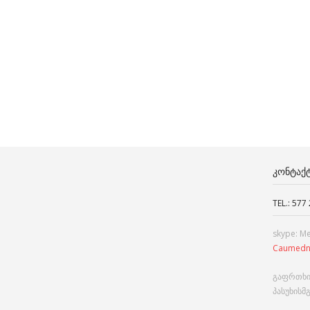
ᲙᲝᲜᲢᲐᲥ
TEL.: 577
skype: M
Caumedn
გაფრთხი
პასუხისმ