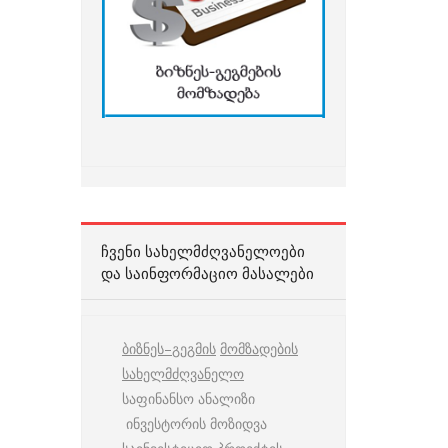
ᲩᲕᲔᲜᲘ ᲡᲐᲮᲔᲚᲛᲫᲦᲕᲐᲜᲔᲚᲝᲔᲑᲘ
ᲓᲐ ᲡᲐᲘᲜᲤᲝᲠᲛᲐᲪᲘᲝ ᲛᲐᲡᲐᲚᲔᲑᲘ
ბიზნეს
–
გეგმის
მომზადების
სახელმძღვანელო
საფინანსო ანალიზი
ინვესტორის მოზიდვა