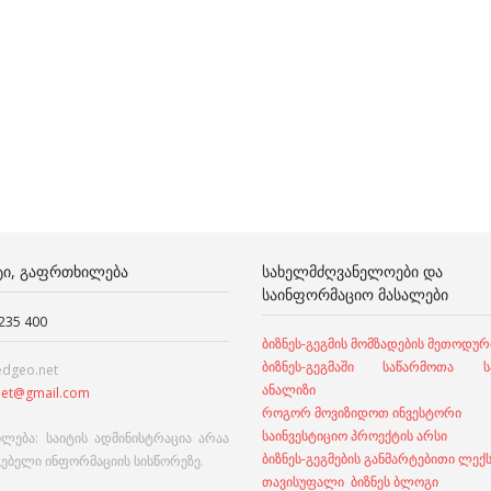
ᲢᲘ, ᲒᲐᲤᲠᲗᲮᲘᲚᲔᲑᲐ
ᲡᲐᲮᲔᲚᲛᲫᲦᲕᲐᲜᲔᲚᲝᲔᲑᲘ ᲓᲐ
ᲡᲐᲘᲜᲤᲝᲠᲛᲐᲪᲘᲝ ᲛᲐᲡᲐᲚᲔᲑᲘ
 235 400
ბიზნეს-გეგმის მომზადების მეთოდურ
ბიზნეს-გეგმაში საწარმოთა სა
edgeo.net
ანალიზი
et@gmail.com
როგორ მოვიზიდოთ ინვესტორი
საინვესტიციო პროექტის არსი
ლება: საიტის ადმინისტრაცია არაა
ბიზნეს-გეგმების განმარტებითი ლექ
გებელი ინფორმაციის სისწორეზე.
თავისუფალი ბიზნეს ბლოგი