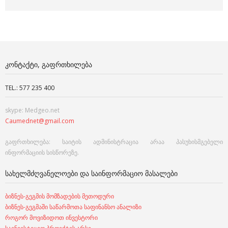
ᲙᲝᲜᲢᲐᲥᲢᲘ, ᲒᲐᲤᲠᲗᲮᲘᲚᲔᲑᲐ
TEL.: 577 235 400
skype: Medgeo.net
Caumednet@gmail.com
გაფრთხილება: საიტის ადმინისტრაცია არაა პასუხისმგებელი
ინფორმაციის სისწორეზე.
ᲡᲐᲮᲔᲚᲛᲫᲦᲕᲐᲜᲔᲚᲝᲔᲑᲘ ᲓᲐ ᲡᲐᲘᲜᲤᲝᲠᲛᲐᲪᲘᲝ ᲛᲐᲡᲐᲚᲔᲑᲘ
ბიზნეს-გეგმის მომზადების მეთოდური
ბიზნეს-გეგმაში საწარმოთა საფინანსო ანალიზი
როგორ მოვიზიდოთ ინვესტორი