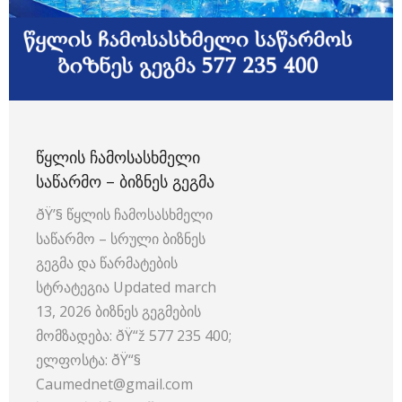
ᲬᲧᲚᲘᲡ ᲩᲐᲛᲝᲡᲐᲡᲮᲛᲔᲚᲘ
ᲡᲐᲬᲐᲠᲛᲝ – ᲑᲘᲖᲜᲔᲡ ᲒᲔᲒᲛᲐ
ðŸ’§ წყლის ჩამოსასხმელი
საწარმო – სრული ბიზნეს
გეგმა და წარმატების
სტრატეგია Updated march
13, 2026 ბიზნეს გეგმების
მომზადება: ðŸ“ž 577 235 400;
ელფოსტა: ðŸ“§
Caumednet@gmail.com