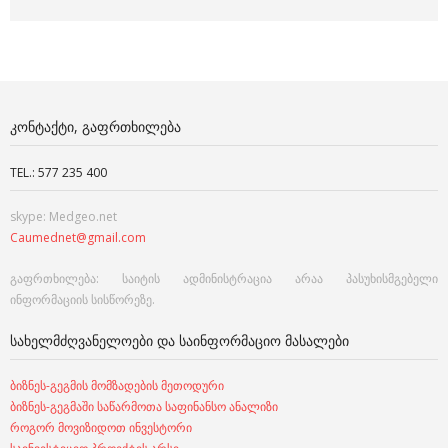
ᲙᲝᲜᲢᲐᲥᲢᲘ, ᲒᲐᲤᲠᲗᲮᲘᲚᲔᲑᲐ
TEL.: 577 235 400
skype: Medgeo.net
Caumednet@gmail.com
გაფრთხილება: საიტის ადმინისტრაცია არაა პასუხისმგებელი
ინფორმაციის სისწორეზე.
ᲡᲐᲮᲔᲚᲛᲫᲦᲕᲐᲜᲔᲚᲝᲔᲑᲘ ᲓᲐ ᲡᲐᲘᲜᲤᲝᲠᲛᲐᲪᲘᲝ ᲛᲐᲡᲐᲚᲔᲑᲘ
ბიზნეს-გეგმის მომზადების მეთოდური
ბიზნეს-გეგმაში საწარმოთა საფინანსო ანალიზი
როგორ მოვიზიდოთ ინვესტორი