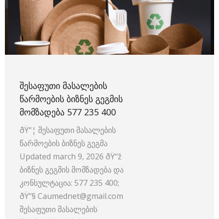
ᲨᲔᲡᲐᲤᲣᲗᲘ ᲛᲐᲡᲐᲚᲔᲑᲘᲡ
ᲬᲐᲠᲛᲝᲔᲑᲘᲡ ᲑᲘᲖᲜᲔᲡ ᲒᲔᲒᲛᲘᲡ
ᲛᲝᲛᲖᲐᲓᲔᲑᲐ 577 235 400
ðŸ“¦ შესაფუთი მასალების
წარმოების ბიზნეს გეგმა
Updated march 9, 2026 ðŸ“ž
ბიზნეს გეგმის მომზადება და
კონსულტაცია: 577 235 400;
ðŸ“§ Caumednet@gmail.com
შესაფუთი მასალების