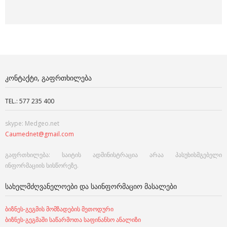
ᲙᲝᲜᲢᲐᲥᲢᲘ, ᲒᲐᲤᲠᲗᲮᲘᲚᲔᲑᲐ
TEL.: 577 235 400
skype: Medgeo.net
Caumednet@gmail.com
გაფრთხილება: საიტის ადმინისტრაცია არაა პასუხისმგებელი
ინფორმაციის სისწორეზე.
ᲡᲐᲮᲔᲚᲛᲫᲦᲕᲐᲜᲔᲚᲝᲔᲑᲘ ᲓᲐ ᲡᲐᲘᲜᲤᲝᲠᲛᲐᲪᲘᲝ ᲛᲐᲡᲐᲚᲔᲑᲘ
ბიზნეს-გეგმის მომზადების მეთოდური
ბიზნეს-გეგმაში საწარმოთა საფინანსო ანალიზი