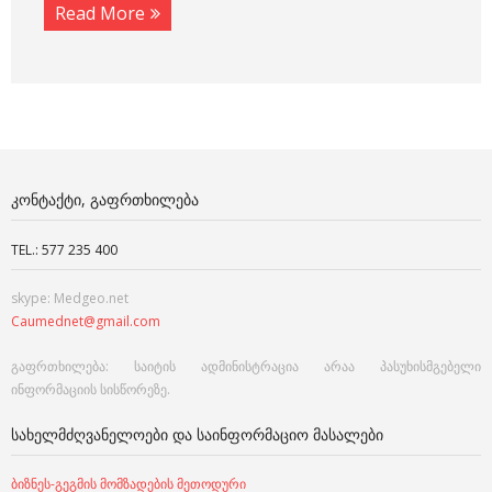
Read More
ᲙᲝᲜᲢᲐᲥᲢᲘ, ᲒᲐᲤᲠᲗᲮᲘᲚᲔᲑᲐ
TEL.: 577 235 400
skype: Medgeo.net
Caumednet@gmail.com
გაფრთხილება: საიტის ადმინისტრაცია არაა პასუხისმგებელი
ინფორმაციის სისწორეზე.
ᲡᲐᲮᲔᲚᲛᲫᲦᲕᲐᲜᲔᲚᲝᲔᲑᲘ ᲓᲐ ᲡᲐᲘᲜᲤᲝᲠᲛᲐᲪᲘᲝ ᲛᲐᲡᲐᲚᲔᲑᲘ
ბიზნეს-გეგმის მომზადების მეთოდური