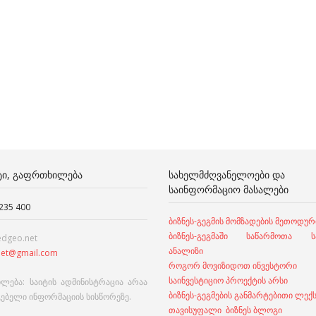
ᲢᲘ, ᲒᲐᲤᲠᲗᲮᲘᲚᲔᲑᲐ
ᲡᲐᲮᲔᲚᲛᲫᲦᲕᲐᲜᲔᲚᲝᲔᲑᲘ ᲓᲐ
ᲡᲐᲘᲜᲤᲝᲠᲛᲐᲪᲘᲝ ᲛᲐᲡᲐᲚᲔᲑᲘ
 235 400
ბიზნეს-გეგმის მომზადების მეთოდურ
ბიზნეს-გეგმაში საწარმოთა სა
edgeo.net
ანალიზი
et@gmail.com
როგორ მოვიზიდოთ ინვესტორი
საინვესტიციო პროექტის არსი
ლება: საიტის ადმინისტრაცია არაა
ბიზნეს-გეგმების განმარტებითი ლექ
გებელი ინფორმაციის სისწორეზე.
თავისუფალი ბიზნეს ბლოგი