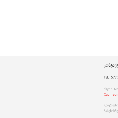
ᲙᲝᲜᲢᲐᲥ
TEL.: 577
skype: M
Caumedn
გაფრთხი
პასუხისმ