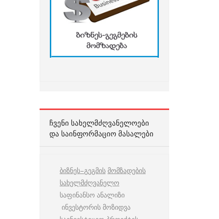
ᲩᲕᲔᲜᲘ ᲡᲐᲮᲔᲚᲛᲫᲦᲕᲐᲜᲔᲚᲝᲔᲑᲘ
ᲓᲐ ᲡᲐᲘᲜᲤᲝᲠᲛᲐᲪᲘᲝ ᲛᲐᲡᲐᲚᲔᲑᲘ
ბიზნეს
–
გეგმის
მომზადების
სახელმძღვანელო
საფინანსო ანალიზი
ინვესტორის მოზიდვა