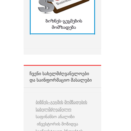
ᲩᲕᲔᲜᲘ ᲡᲐᲮᲔᲚᲛᲫᲦᲕᲐᲜᲔᲚᲝᲔᲑᲘ
ᲓᲐ ᲡᲐᲘᲜᲤᲝᲠᲛᲐᲪᲘᲝ ᲛᲐᲡᲐᲚᲔᲑᲘ
ბიზნეს
–
გეგმის
მომზადების
სახელმძღვანელო
საფინანსო ანალიზი
ინვესტორის მოზიდვა