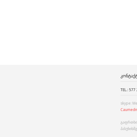
ᲙᲝᲜᲢᲐᲥ
TEL.: 577
skype: M
Caumedn
გაფრთხი
პასუხისმ