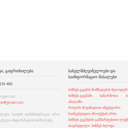
ᲢᲘ, ᲒᲐᲤᲠᲗᲮᲘᲚᲔᲑᲐ
ᲡᲐᲮᲔᲚᲛᲫᲦᲕᲐᲜᲔᲚᲝᲔᲑᲘ ᲓᲐ
ᲡᲐᲘᲜᲤᲝᲠᲛᲐᲪᲘᲝ ᲛᲐᲡᲐᲚᲔᲑᲘ
 235 400
ბიზნეს-გეგმის მომზადების მეთოდურ
ბიზნეს-გეგმაში საწარმოთა სა
edgeo.net
ანალიზი
et@gmail.com
როგორ მოვიზიდოთ ინვესტორი
საინვესტიციო პროექტის არსი
ლება: საიტის ადმინისტრაცია არაა
ბიზნეს-გეგმების განმარტებითი ლექ
გებელი ინფორმაციის სისწორეზე.
თავისუფალი ბიზნეს ბლოგი