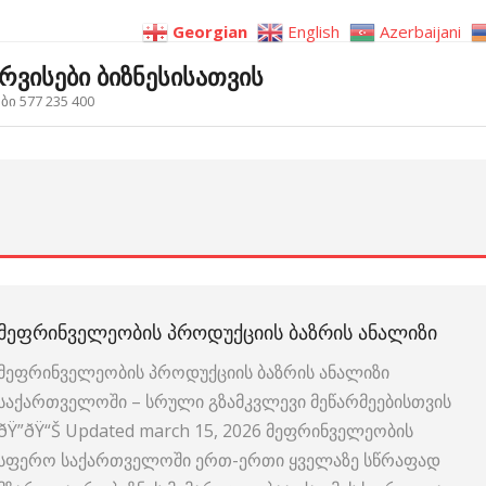
Georgian
English
Azerbaijani
ერვისები ბიზნესისათვის
ი 577 235 400
ᲛᲔᲤᲠᲘᲜᲕᲔᲚᲔᲝᲑᲘᲡ ᲞᲠᲝᲓᲣᲥᲪᲘᲘᲡ ᲑᲐᲖᲠᲘᲡ ᲐᲜᲐᲚᲘᲖᲘ
მეფრინველეობის პროდუქციის ბაზრის ანალიზი
საქართველოში – სრული გზამკვლევი მეწარმეებისთვის
ðŸ”ðŸ“Š Updated march 15, 2026 მეფრინველეობის
სფერო საქართველოში ერთ-ერთი ყველაზე სწრაფად