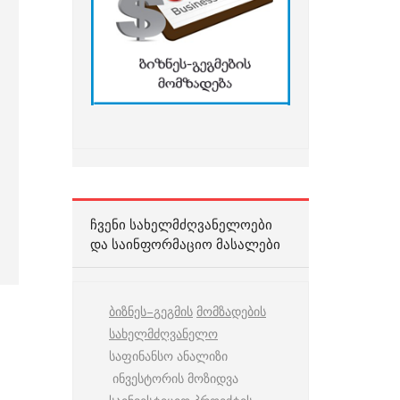
ᲩᲕᲔᲜᲘ ᲡᲐᲮᲔᲚᲛᲫᲦᲕᲐᲜᲔᲚᲝᲔᲑᲘ
ᲓᲐ ᲡᲐᲘᲜᲤᲝᲠᲛᲐᲪᲘᲝ ᲛᲐᲡᲐᲚᲔᲑᲘ
ბიზნეს
–
გეგმის
მომზადების
სახელმძღვანელო
საფინანსო ანალიზი
ინვესტორის მოზიდვა