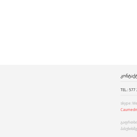
ᲙᲝᲜᲢᲐᲥ
TEL.: 577
skype: M
Caumedn
გაფრთხი
პასუხისმ