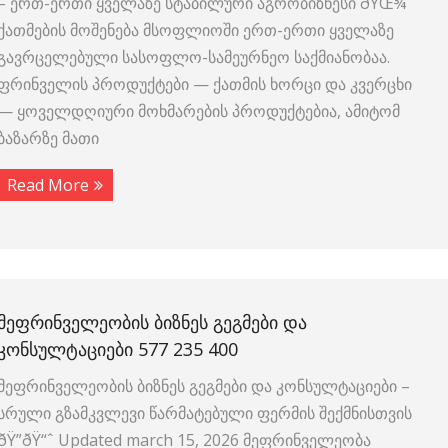
– ერთ-ერთი ყველაზე სტაბილური აგრობიზნესი ðŸŒ¾
ქათმების მოშენება მსოფლიოში ერთ-ერთი ყველაზე
გავრცელებული სასოფლო-სამეურნეო საქმიანობაა.
ფრინველის პროდუქტები — ქათმის ხორცი და კვერცხი
— ყოველდღიური მოხმარების პროდუქტებია, ამიტომ
ბაზარზე მათი
Read More
ᲛᲔᲤᲠᲘᲜᲕᲔᲚᲔᲝᲑᲘᲡ ᲑᲘᲖᲜᲔᲡ ᲒᲔᲒᲛᲔᲑᲘ ᲓᲐ
ᲙᲝᲜᲡᲣᲚᲢᲐᲪᲘᲔᲑᲘ 577 235 400
მეფრინველეობის ბიზნეს გეგმები და კონსულტაციები –
სრული გზამკვლევი წარმატებული ფერმის შექმნისთვის
ðŸ”ðŸ“ˆ Updated march 15, 2026 მეფრინველეობა