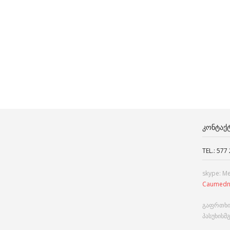
ᲙᲝᲜᲢᲐᲥ
TEL.: 577
skype: M
Caumedn
გაფრთხი
პასუხისმ