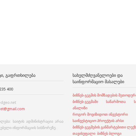
ᲢᲘ, ᲒᲐᲤᲠᲗᲮᲘᲚᲔᲑᲐ
ᲡᲐᲮᲔᲚᲛᲫᲦᲕᲐᲜᲔᲚᲝᲔᲑᲘ ᲓᲐ
ᲡᲐᲘᲜᲤᲝᲠᲛᲐᲪᲘᲝ ᲛᲐᲡᲐᲚᲔᲑᲘ
 235 400
ბიზნეს-გეგმის მომზადების მეთოდურ
ბიზნეს-გეგმაში საწარმოთა სა
edgeo.net
ანალიზი
et@gmail.com
როგორ მოვიზიდოთ ინვესტორი
საინვესტიციო პროექტის არსი
ლება: საიტის ადმინისტრაცია არაა
ბიზნეს-გეგმების განმარტებითი ლექ
გებელი ინფორმაციის სისწორეზე.
თავისუფალი ბიზნეს ბლოგი