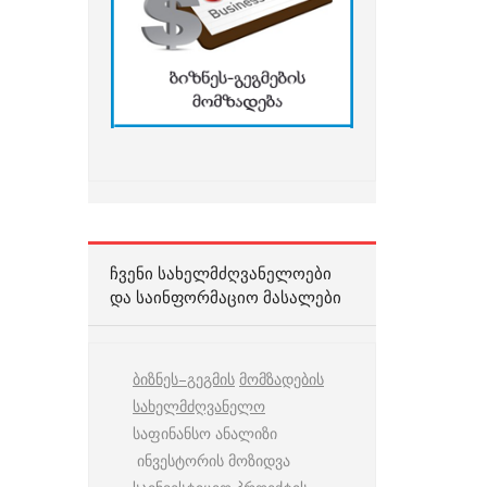
ᲩᲕᲔᲜᲘ ᲡᲐᲮᲔᲚᲛᲫᲦᲕᲐᲜᲔᲚᲝᲔᲑᲘ
ᲓᲐ ᲡᲐᲘᲜᲤᲝᲠᲛᲐᲪᲘᲝ ᲛᲐᲡᲐᲚᲔᲑᲘ
ბიზნეს
–
გეგმის
მომზადების
სახელმძღვანელო
საფინანსო ანალიზი
ინვესტორის მოზიდვა