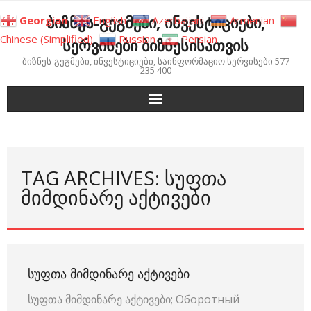
Skip
ბიზნეს-გეგმები, ინვესტიციები,
Georgian
English
Azerbaijani
Armenian
to
Chinese (Simplified)
Russian
Persian
სერვისები ბიზნესისათვის
content
ბიზნეს-გეგმები, ინვესტიციები, საინფორმაციო სერვისები 577
235 400
TAG ARCHIVES: ᲡᲣᲤᲗᲐ
ᲛᲘᲛᲓᲘᲜᲐᲠᲔ ᲐᲥᲢᲘᲕᲔᲑᲘ
ᲡᲣᲤᲗᲐ ᲛᲘᲛᲓᲘᲜᲐᲠᲔ ᲐᲥᲢᲘᲕᲔᲑᲘ
სუფთა მიმდინარე აქტივები; Оборотный