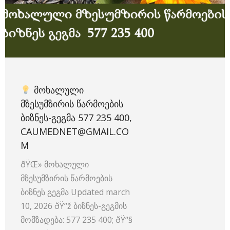
ᲛᲝᲮᲐᲚᲣᲚᲘ
ᲛᲖᲔᲡᲣᲛᲖᲘᲠᲘᲡ ᲬᲐᲠᲛᲝᲔᲑᲘᲡ
ᲑᲘᲖᲜᲔᲡ-ᲒᲔᲒᲛᲐ 577 235 400,
CAUMEDNET@GMAIL.CO
M
ðŸŒ» მოხალული
მზესუმზირის წარმოების
ბიზნეს გეგმა Updated march
10, 2026 ðŸ“ž ბიზნეს-გეგმის
მომზადება: 577 235 400; ðŸ“§