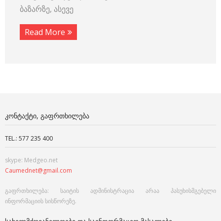
ბაზარზე, ასევე
Read More
ᲙᲝᲜᲢᲐᲥᲢᲘ, ᲒᲐᲤᲠᲗᲮᲘᲚᲔᲑᲐ
TEL.: 577 235 400
skype: Medgeo.net
Caumednet@gmail.com
გაფრთხილება: საიტის ადმინისტრაცია არაა პასუხისმგებელი
ინფორმაციის სისწორეზე.