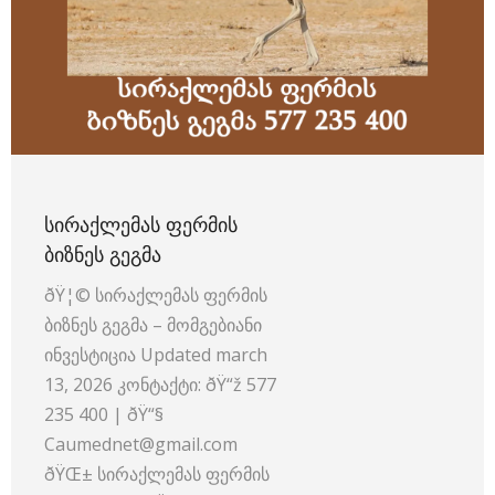
ᲡᲘᲠᲐᲥᲚᲔᲛᲐᲡ ᲤᲔᲠᲛᲘᲡ
ᲑᲘᲖᲜᲔᲡ ᲒᲔᲒᲛᲐ
ðŸ¦© სირაქლემას ფერმის
ბიზნეს გეგმა – მომგებიანი
ინვესტიცია Updated march
13, 2026 კონტაქტი: ðŸ“ž 577
235 400 | ðŸ“§
Caumednet@gmail.com
ðŸŒ± სირაქლემას ფერმის