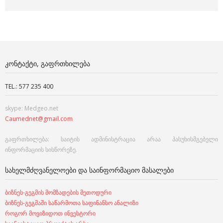
ᲙᲝᲜᲢᲐᲥᲢᲘ, ᲒᲐᲤᲠᲗᲮᲘᲚᲔᲑᲐ
TEL.: 577 235 400
skype: Medgeo.net
Caumednet@gmail.com
გაფრთხილება: საიტის ადმინისტრაცია არაა პასუხისმგებელი
ინფორმაციის სისწორეზე.
ᲡᲐᲮᲔᲚᲛᲫᲦᲕᲐᲜᲔᲚᲝᲔᲑᲘ ᲓᲐ ᲡᲐᲘᲜᲤᲝᲠᲛᲐᲪᲘᲝ ᲛᲐᲡᲐᲚᲔᲑᲘ
ბიზნეს-გეგმის მომზადების მეთოდური
ბიზნეს-გეგმაში საწარმოთა საფინანსო ანალიზი
როგორ მოვიზიდოთ ინვესტორი