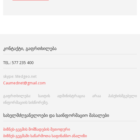
ᲙᲝᲜᲢᲐᲥᲢᲘ, ᲒᲐᲤᲠᲗᲮᲘᲚᲔᲑᲐ
TEL.: 577 235 400
skype: Medgeo.net
Caumednet@gmail.com
გაფრთხილება: საიტის ადმინისტრაცია არაა პასუხისმგებელი
ინფორმაციის სისწორეზე.
ᲡᲐᲮᲔᲚᲛᲫᲦᲕᲐᲜᲔᲚᲝᲔᲑᲘ ᲓᲐ ᲡᲐᲘᲜᲤᲝᲠᲛᲐᲪᲘᲝ ᲛᲐᲡᲐᲚᲔᲑᲘ
ბიზნეს-გეგმის მომზადების მეთოდური
ბიზნეს-გეგმაში საწარმოთა საფინანსო ანალიზი