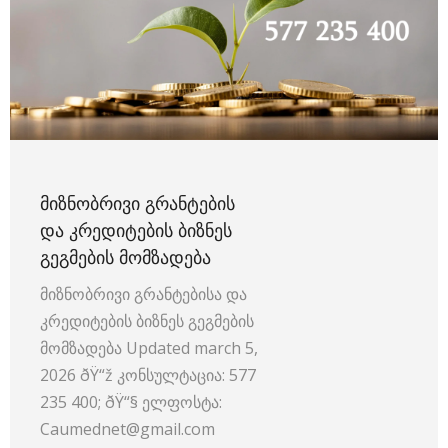
ᲛᲘᲖᲜᲝᲑᲠᲘᲕᲘ ᲒᲠᲐᲜᲢᲔᲑᲘᲡ
ᲓᲐ ᲙᲠᲔᲓᲘᲢᲔᲑᲘᲡ ᲑᲘᲖᲜᲔᲡ
ᲒᲔᲒᲛᲔᲑᲘᲡ ᲛᲝᲛᲖᲐᲓᲔᲑᲐ
მიზნობრივი გრანტებისა და
კრედიტების ბიზნეს გეგმების
მომზადება Updated march 5,
2026 ðŸ“ž კონსულტაცია: 577
235 400; ðŸ“§ ელფოსტა:
Caumednet@gmail.com