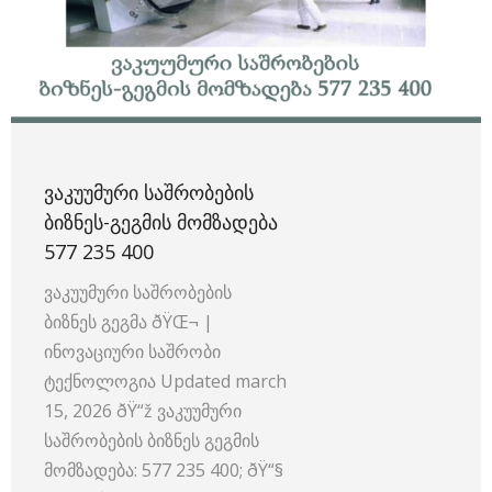
ᲕᲐᲙᲣᲣᲛᲣᲠᲘ ᲡᲐᲨᲠᲝᲑᲔᲑᲘᲡ
ᲑᲘᲖᲜᲔᲡ-ᲒᲔᲒᲛᲘᲡ ᲛᲝᲛᲖᲐᲓᲔᲑᲐ
577 235 400
ვაკუუმური საშრობების
ბიზნეს გეგმა ðŸŒ¬
|
ინოვაციური საშრობი
ტექნოლოგია Updated march
15, 2026 ðŸ“ž ვაკუუმური
საშრობების ბიზნეს გეგმის
მომზადება: 577 235 400; ðŸ“§