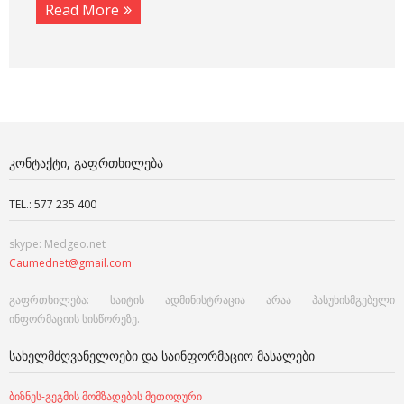
Read More
ᲙᲝᲜᲢᲐᲥᲢᲘ, ᲒᲐᲤᲠᲗᲮᲘᲚᲔᲑᲐ
TEL.: 577 235 400
skype: Medgeo.net
Caumednet@gmail.com
გაფრთხილება: საიტის ადმინისტრაცია არაა პასუხისმგებელი
ინფორმაციის სისწორეზე.
ᲡᲐᲮᲔᲚᲛᲫᲦᲕᲐᲜᲔᲚᲝᲔᲑᲘ ᲓᲐ ᲡᲐᲘᲜᲤᲝᲠᲛᲐᲪᲘᲝ ᲛᲐᲡᲐᲚᲔᲑᲘ
ბიზნეს-გეგმის მომზადების მეთოდური