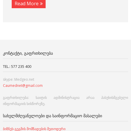
Read More
ᲙᲝᲜᲢᲐᲥᲢᲘ, ᲒᲐᲤᲠᲗᲮᲘᲚᲔᲑᲐ
TEL.: 577 235 400
skype: Medgeo.net
Caumednet@gmail.com
გაფრთხილება: საიტის ადმინისტრაცია არაა პასუხისმგებელი
ინფორმაციის სისწორეზე.
ᲡᲐᲮᲔᲚᲛᲫᲦᲕᲐᲜᲔᲚᲝᲔᲑᲘ ᲓᲐ ᲡᲐᲘᲜᲤᲝᲠᲛᲐᲪᲘᲝ ᲛᲐᲡᲐᲚᲔᲑᲘ
ბიზნეს-გეგმის მომზადების მეთოდური