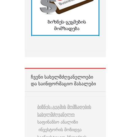
ᲩᲕᲔᲜᲘ ᲡᲐᲮᲔᲚᲛᲫᲦᲕᲐᲜᲔᲚᲝᲔᲑᲘ
ᲓᲐ ᲡᲐᲘᲜᲤᲝᲠᲛᲐᲪᲘᲝ ᲛᲐᲡᲐᲚᲔᲑᲘ
ბიზნეს
–
გეგმის
მომზადების
სახელმძღვანელო
საფინანსო ანალიზი
ინვესტორის მოზიდვა