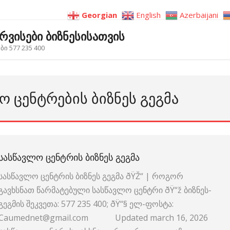
Georgian
English
Azerbaijani
ერვისები ბიზნესისათვის
ი 577 235 400
Ო ᲪᲔᲜᲢᲠᲔᲑᲘᲡ ᲑᲘᲖᲜᲔᲡ ᲒᲔᲒᲛᲐ
ᲡᲐᲡᲬᲐᲕᲚᲝ ᲪᲔᲜᲢᲠᲘᲡ ᲑᲘᲖᲜᲔᲡ ᲒᲔᲒᲛᲐ
სასწავლო ცენტრის ბიზნეს გეგმა ðŸŽ“ | როგორ
გავხსნათ წარმატებული სასწავლო ცენტრი ðŸ“ž ბიზნეს-
გეგმის შეკვეთა: 577 235 400; ðŸ“§ ელ-ფოსტა:
Caumednet@gmail.com Updated march 16, 2026