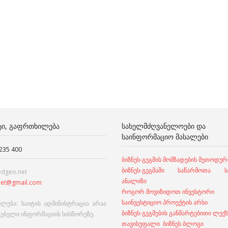
ᲢᲘ, ᲒᲐᲤᲠᲗᲮᲘᲚᲔᲑᲐ
ᲡᲐᲮᲔᲚᲛᲫᲦᲕᲐᲜᲔᲚᲝᲔᲑᲘ ᲓᲐ
ᲡᲐᲘᲜᲤᲝᲠᲛᲐᲪᲘᲝ ᲛᲐᲡᲐᲚᲔᲑᲘ
 235 400
ბიზნეს-გეგმის მომზადების მეთოდურ
ბიზნეს-გეგმაში საწარმოთა სა
edgeo.net
ანალიზი
et@gmail.com
როგორ მოვიზიდოთ ინვესტორი
საინვესტიციო პროექტის არსი
ლება: საიტის ადმინისტრაცია არაა
ბიზნეს-გეგმების განმარტებითი ლექ
გებელი ინფორმაციის სისწორეზე.
თავისუფალი ბიზნეს ბლოგი