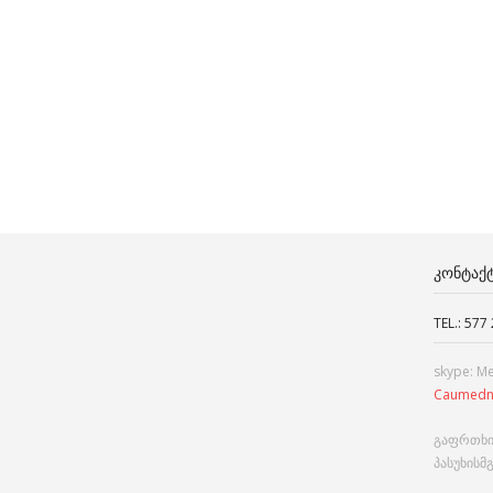
ᲙᲝᲜᲢᲐᲥ
TEL.: 577
skype: M
Caumedn
გაფრთხი
პასუხისმ