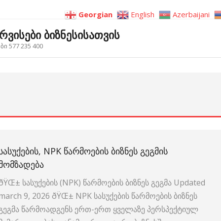
Georgian
English
Azerbaijani
ერვისები ბიზნესისათვის
ი 577 235 400
ᲡᲐᲡᲣᲥᲔᲑᲘᲡ, NPK ᲬᲐᲠᲛᲝᲔᲑᲘᲡ ᲑᲘᲖᲜᲔᲡ ᲒᲔᲒᲛᲘᲡ
ᲛᲝᲛᲖᲐᲓᲔᲑᲐ
ðŸŒ± სასუქების (NPK) წარმოების ბიზნეს გეგმა Updated
march 9, 2026 ðŸŒ± NPK სასუქების წარმოების ბიზნეს
გეგმა წარმოადგენს ერთ-ერთ ყველაზე პერსპექტიულ