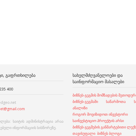
ᲢᲘ, ᲒᲐᲤᲠᲗᲮᲘᲚᲔᲑᲐ
ᲡᲐᲮᲔᲚᲛᲫᲦᲕᲐᲜᲔᲚᲝᲔᲑᲘ ᲓᲐ
ᲡᲐᲘᲜᲤᲝᲠᲛᲐᲪᲘᲝ ᲛᲐᲡᲐᲚᲔᲑᲘ
 235 400
ბიზნეს-გეგმის მომზადების მეთოდურ
ბიზნეს-გეგმაში საწარმოთა სა
edgeo.net
ანალიზი
et@gmail.com
როგორ მოვიზიდოთ ინვესტორი
საინვესტიციო პროექტის არსი
ლება: საიტის ადმინისტრაცია არაა
ბიზნეს-გეგმების განმარტებითი ლექ
გებელი ინფორმაციის სისწორეზე.
თავისუფალი ბიზნეს ბლოგი