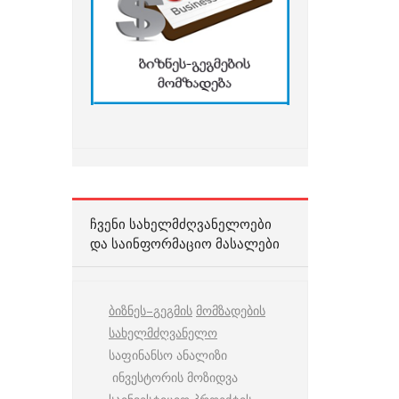
ᲩᲕᲔᲜᲘ ᲡᲐᲮᲔᲚᲛᲫᲦᲕᲐᲜᲔᲚᲝᲔᲑᲘ
ᲓᲐ ᲡᲐᲘᲜᲤᲝᲠᲛᲐᲪᲘᲝ ᲛᲐᲡᲐᲚᲔᲑᲘ
ბიზნეს
–
გეგმის
მომზადების
სახელმძღვანელო
საფინანსო ანალიზი
ინვესტორის მოზიდვა