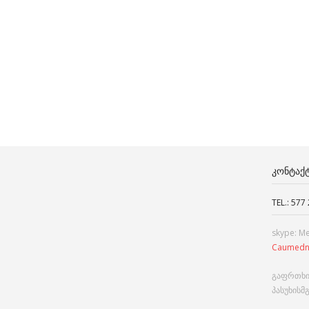
ᲙᲝᲜᲢᲐᲥ
TEL.: 577
skype: M
Caumedn
გაფრთხი
პასუხისმ