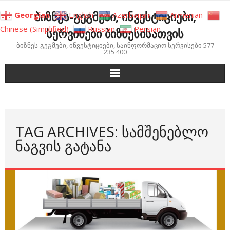
Skip
ბიზნეს-გეგმები, ინვესტიციები,
Georgian
English
Azerbaijani
Armenian
to
Chinese (Simplified)
Russian
Persian
სერვისები ბიზნესისათვის
content
ბიზნეს-გეგმები, ინვესტიციები, საინფორმაციო სერვისები 577
235 400
TAG ARCHIVES: ᲡᲐᲛᲨᲔᲜᲔᲑᲚᲝ
ᲜᲐᲒᲕᲘᲡ ᲒᲐᲢᲐᲜᲐ