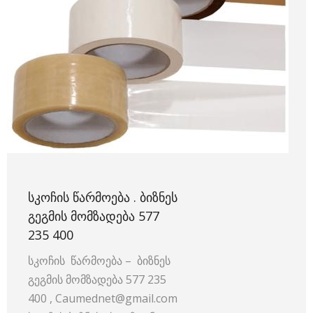
ᲡᲙᲝᲩᲘᲡ ᲬᲐᲠᲛᲝᲔᲑᲐ . ᲑᲘᲖᲜᲔᲡ
ᲒᲔᲒᲛᲘᲡ ᲛᲝᲛᲖᲐᲓᲔᲑᲐ 577
235 400
სკოჩის წარმოება – ბიზნეს
გეგმის მომზადება 577 235
400 , Сaumednet@gmail.com