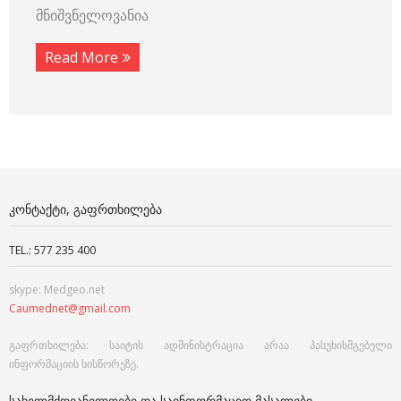
მნიშვნელოვანია
Read More
ᲙᲝᲜᲢᲐᲥᲢᲘ, ᲒᲐᲤᲠᲗᲮᲘᲚᲔᲑᲐ
TEL.: 577 235 400
skype: Medgeo.net
Caumednet@gmail.com
გაფრთხილება: საიტის ადმინისტრაცია არაა პასუხისმგებელი
ინფორმაციის სისწორეზე.
ᲡᲐᲮᲔᲚᲛᲫᲦᲕᲐᲜᲔᲚᲝᲔᲑᲘ ᲓᲐ ᲡᲐᲘᲜᲤᲝᲠᲛᲐᲪᲘᲝ ᲛᲐᲡᲐᲚᲔᲑᲘ