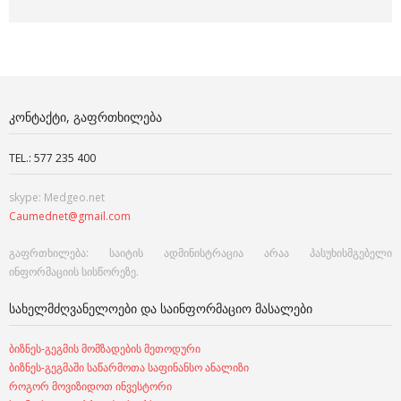
ᲙᲝᲜᲢᲐᲥᲢᲘ, ᲒᲐᲤᲠᲗᲮᲘᲚᲔᲑᲐ
TEL.: 577 235 400
skype: Medgeo.net
Caumednet@gmail.com
გაფრთხილება: საიტის ადმინისტრაცია არაა პასუხისმგებელი
ინფორმაციის სისწორეზე.
ᲡᲐᲮᲔᲚᲛᲫᲦᲕᲐᲜᲔᲚᲝᲔᲑᲘ ᲓᲐ ᲡᲐᲘᲜᲤᲝᲠᲛᲐᲪᲘᲝ ᲛᲐᲡᲐᲚᲔᲑᲘ
ბიზნეს-გეგმის მომზადების მეთოდური
ბიზნეს-გეგმაში საწარმოთა საფინანსო ანალიზი
როგორ მოვიზიდოთ ინვესტორი