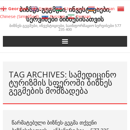
Skip
ბიზნეს-გეგმები, ინვესტიციები,
Georgian
English
Azerbaijani
Armenian
to
Chinese (Simplified)
Russian
Persian
სერვისები ბიზნესისათვის
content
ბიზნეს-გეგმები, ინვესტიციები, საინფორმაციო სერვისები 577
235 400
TAG ARCHIVES: ᲡᲐᲛᲔᲓᲘᲪᲘᲜᲝ
ᲢᲣᲠᲘᲖᲛᲘᲡ ᲡᲤᲔᲠᲝᲨᲘ ᲑᲘᲖᲜᲔᲡ
ᲒᲔᲒᲛᲔᲑᲘᲡ ᲛᲝᲛᲖᲐᲓᲔᲑᲐ
ᲬᲐᲠᲛᲐᲢᲔᲑᲣᲚᲘ ᲑᲘᲖᲜᲔᲡ-ᲒᲔᲒᲛᲐ ᲗᲥᲕᲔᲜᲘ