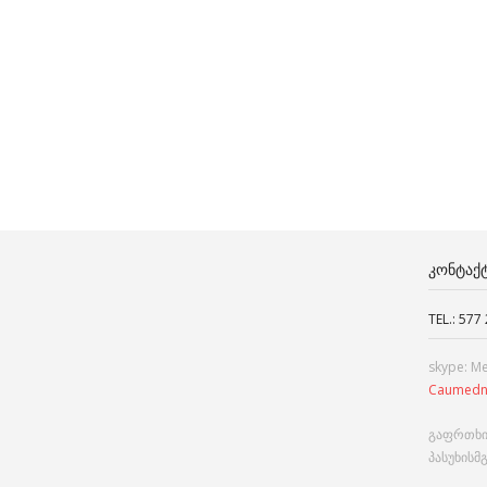
ᲙᲝᲜᲢᲐᲥ
TEL.: 577
skype: M
Caumedn
გაფრთხი
პასუხისმ