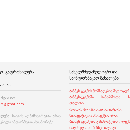
ᲢᲘ, ᲒᲐᲤᲠᲗᲮᲘᲚᲔᲑᲐ
ᲡᲐᲮᲔᲚᲛᲫᲦᲕᲐᲜᲔᲚᲝᲔᲑᲘ ᲓᲐ
ᲡᲐᲘᲜᲤᲝᲠᲛᲐᲪᲘᲝ ᲛᲐᲡᲐᲚᲔᲑᲘ
 235 400
ბიზნეს-გეგმის მომზადების მეთოდურ
ბიზნეს-გეგმაში საწარმოთა სა
edgeo.net
ანალიზი
et@gmail.com
როგორ მოვიზიდოთ ინვესტორი
საინვესტიციო პროექტის არსი
ლება: საიტის ადმინისტრაცია არაა
ბიზნეს-გეგმების განმარტებითი ლექ
გებელი ინფორმაციის სისწორეზე.
თავისუფალი ბიზნეს ბლოგი