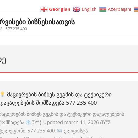
Georgian
English
Azerbaijani
ერვისები ბიზნესისათვის
ი 577 235 400
ᲠᲔ
ᲛᲐᲪᲘᲕᲠᲔᲑᲘᲡ ᲑᲘᲖᲜᲔᲡ ᲒᲔᲒᲛᲘᲡ ᲓᲐ ᲢᲔᲥᲜᲘᲙᲣᲠᲘ
ᲓᲐᲕᲐᲚᲔᲑᲔᲑᲘᲡ ᲛᲝᲛᲖᲐᲓᲔᲑᲐ 577 235 400
მაცივრების ბიზნეს გეგმის და ტექნიკური დავალებების
მომზადება
ðŸ“¦ Updated march 11, 2026 ðŸ“ž
ტელეფონი: 577 235 400;
ელფოსტა: