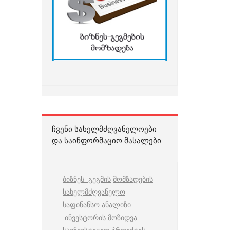
ᲩᲕᲔᲜᲘ ᲡᲐᲮᲔᲚᲛᲫᲦᲕᲐᲜᲔᲚᲝᲔᲑᲘ
ᲓᲐ ᲡᲐᲘᲜᲤᲝᲠᲛᲐᲪᲘᲝ ᲛᲐᲡᲐᲚᲔᲑᲘ
ბიზნეს
–
გეგმის
მომზადების
სახელმძღვანელო
საფინანსო ანალიზი
ინვესტორის მოზიდვა