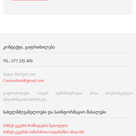
ᲙᲝᲜᲢᲐᲥᲢᲘ, ᲒᲐᲤᲠᲗᲮᲘᲚᲔᲑᲐ
TEL.: 577 235 400
skype: Medgeo.net
Caumednet@gmail.com
გაფრთხილება: საიტის ადმინისტრაცია არაა პასუხისმგებელი
ინფორმაციის სისწორეზე.
ᲡᲐᲮᲔᲚᲛᲫᲦᲕᲐᲜᲔᲚᲝᲔᲑᲘ ᲓᲐ ᲡᲐᲘᲜᲤᲝᲠᲛᲐᲪᲘᲝ ᲛᲐᲡᲐᲚᲔᲑᲘ
ბიზნეს-გეგმის მომზადების მეთოდური
ბიზნეს-გეგმაში საწარმოთა საფინანსო ანალიზი