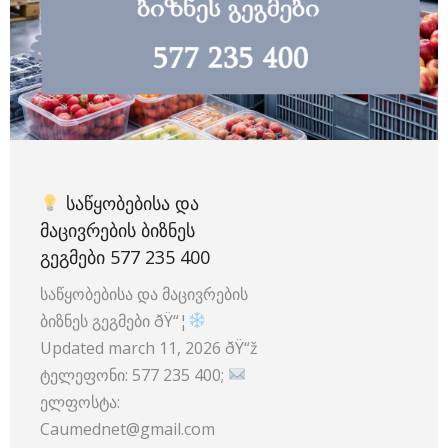
ᲡᲐᲬᲧᲝᲑᲔᲑᲘᲡᲐ ᲓᲐ
ᲛᲐᲪᲘᲕᲠᲔᲑᲘᲡ ᲑᲘᲖᲜᲔᲡ
ᲒᲔᲒᲛᲔᲑᲘ 577 235 400
საწყობებისა და მაცივრების
ბიზნეს გეგმები ðŸ“¦
Updated march 11, 2026 ðŸ“ž
ტელეფონი: 577 235 400;
ელფოსტა:
Caumednet@gmail.com