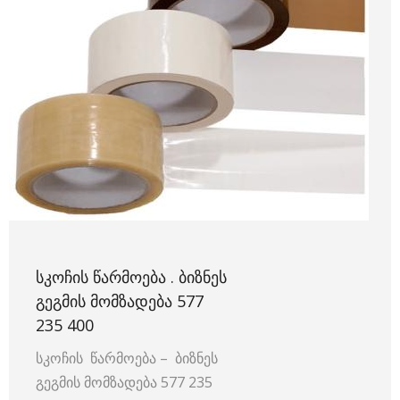
ᲡᲙᲝᲩᲘᲡ ᲬᲐᲠᲛᲝᲔᲑᲐ . ᲑᲘᲖᲜᲔᲡ
ᲒᲔᲒᲛᲘᲡ ᲛᲝᲛᲖᲐᲓᲔᲑᲐ 577
235 400
სკოჩის წარმოება – ბიზნეს
გეგმის მომზადება 577 235