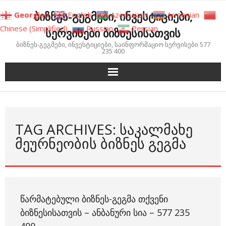
Skip
ბიზნეს-გეგმები, ინვესტიციები,
Georgian
English
Azerbaijani
Armenian
to
Chinese (Simplified)
Russian
Persian
სერვისები ბიზნესისათვის
content
ბიზნეს-გეგმები, ინვესტიციები, საინფორმაციო სერვისები 577
235 400
TAG ARCHIVES: ᲡᲐᲙᲐᲚᲛᲐᲮᲔ
ᲛᲔᲣᲠᲜᲔᲝᲑᲘᲡ ᲑᲘᲖᲜᲔᲡ ᲒᲔᲒᲛᲐ
ᲬᲐᲠᲛᲐᲢᲔᲑᲣᲚᲘ ᲑᲘᲖᲜᲔᲡ-ᲒᲔᲒᲛᲐ ᲗᲥᲕᲔᲜᲘ
ᲑᲘᲖᲜᲔᲡᲘᲡᲐᲗᲕᲘᲡ – ᲐᲜᲑᲐᲜᲣᲠᲘ ᲡᲘᲐ – 577 235