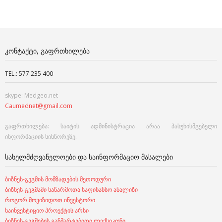
ᲙᲝᲜᲢᲐᲥᲢᲘ, ᲒᲐᲤᲠᲗᲮᲘᲚᲔᲑᲐ
TEL.: 577 235 400
skype: Medgeo.net
Caumednet@gmail.com
გაფრთხილება: საიტის ადმინისტრაცია არაა პასუხისმგებელი
ინფორმაციის სისწორეზე.
ᲡᲐᲮᲔᲚᲛᲫᲦᲕᲐᲜᲔᲚᲝᲔᲑᲘ ᲓᲐ ᲡᲐᲘᲜᲤᲝᲠᲛᲐᲪᲘᲝ ᲛᲐᲡᲐᲚᲔᲑᲘ
ბიზნეს-გეგმის მომზადების მეთოდური
ბიზნეს-გეგმაში საწარმოთა საფინანსო ანალიზი
როგორ მოვიზიდოთ ინვესტორი
საინვესტიციო პროექტის არსი
ბიზნეს-გეგმების განმარტებითი ლექსიკონი