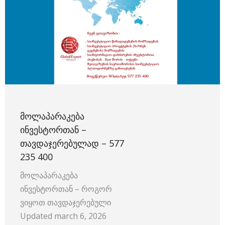
ᲛᲝᲚᲐᲞᲐᲠᲐᲙᲔᲑᲐ
ᲘᲜᲕᲔᲡᲢᲝᲠᲗᲐᲜ –
ᲗᲐᲕᲓᲐᲯᲔᲠᲔᲑᲣᲚᲐᲓ – 577
235 400
მოლაპარაკება
ინვესტორთან – როგორ
ვიყოთ თავდაჯერებული
Updated march 6, 2026