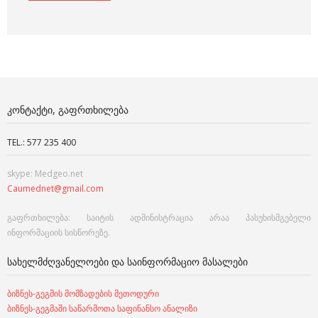
ᲙᲝᲜᲢᲐᲥᲢᲘ, ᲒᲐᲤᲠᲗᲮᲘᲚᲔᲑᲐ
TEL.: 577 235 400
skype: Medgeo.net
Caumednet@gmail.com
გაფრთხილება: საიტის ადმინისტრაცია არაა პასუხისმგებელი
ინფორმაციის სისწორეზე.
ᲡᲐᲮᲔᲚᲛᲫᲦᲕᲐᲜᲔᲚᲝᲔᲑᲘ ᲓᲐ ᲡᲐᲘᲜᲤᲝᲠᲛᲐᲪᲘᲝ ᲛᲐᲡᲐᲚᲔᲑᲘ
ბიზნეს-გეგმის მომზადების მეთოდური
ბიზნეს-გეგმაში საწარმოთა საფინანსო ანალიზი