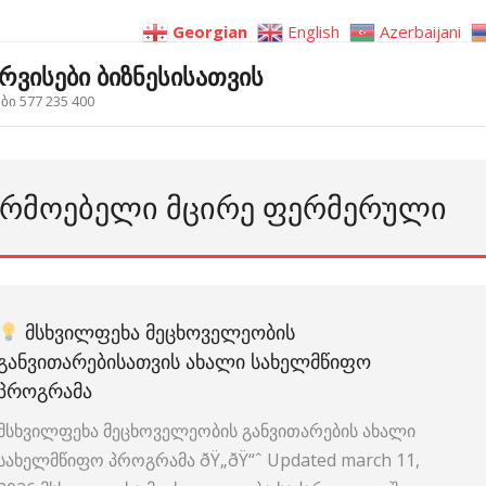
Georgian
English
Azerbaijani
ერვისები ბიზნესისათვის
ი 577 235 400
ᲬᲐᲠᲛᲝᲔᲑᲔᲚᲘ ᲛᲪᲘᲠᲔ ᲤᲔᲠᲛᲔᲠᲣᲚᲘ
ᲛᲡᲮᲕᲘᲚᲤᲔᲮᲐ ᲛᲔᲪᲮᲝᲕᲔᲚᲔᲝᲑᲘᲡ
ᲒᲐᲜᲕᲘᲗᲐᲠᲔᲑᲘᲡᲐᲗᲕᲘᲡ ᲐᲮᲐᲚᲘ ᲡᲐᲮᲔᲚᲛᲬᲘᲤᲝ
ᲞᲠᲝᲒᲠᲐᲛᲐ
მსხვილფეხა მეცხოველეობის განვითარების ახალი
სახელმწიფო პროგრამა ðŸ„ðŸ“ˆ Updated march 11,