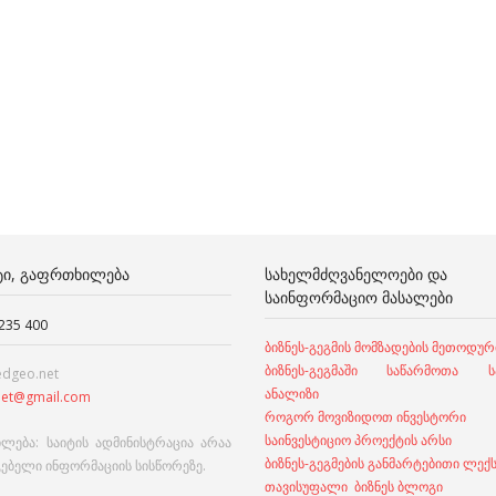
ᲢᲘ, ᲒᲐᲤᲠᲗᲮᲘᲚᲔᲑᲐ
ᲡᲐᲮᲔᲚᲛᲫᲦᲕᲐᲜᲔᲚᲝᲔᲑᲘ ᲓᲐ
ᲡᲐᲘᲜᲤᲝᲠᲛᲐᲪᲘᲝ ᲛᲐᲡᲐᲚᲔᲑᲘ
 235 400
ბიზნეს-გეგმის მომზადების მეთოდურ
ბიზნეს-გეგმაში საწარმოთა სა
edgeo.net
ანალიზი
et@gmail.com
როგორ მოვიზიდოთ ინვესტორი
საინვესტიციო პროექტის არსი
ლება: საიტის ადმინისტრაცია არაა
ბიზნეს-გეგმების განმარტებითი ლექ
გებელი ინფორმაციის სისწორეზე.
თავისუფალი ბიზნეს ბლოგი