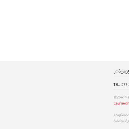
ᲙᲝᲜᲢᲐᲥ
TEL.: 577
skype: M
Caumedn
გაფრთხი
პასუხისმ