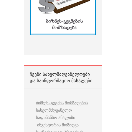
ᲩᲕᲔᲜᲘ ᲡᲐᲮᲔᲚᲛᲫᲦᲕᲐᲜᲔᲚᲝᲔᲑᲘ
ᲓᲐ ᲡᲐᲘᲜᲤᲝᲠᲛᲐᲪᲘᲝ ᲛᲐᲡᲐᲚᲔᲑᲘ
ბიზნეს
–
გეგმის
მომზადების
სახელმძღვანელო
საფინანსო ანალიზი
ინვესტორის მოზიდვა