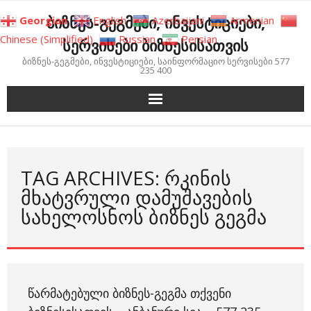
Skip
ბიზნეს-გეგმები, ინვესტიციები,
Georgian
English
Azerbaijani
Armenian
to
Chinese (Simplified)
Russian
Persian
სერვისები ბიზნესისათვის
content
ბიზნეს-გეგმები, ინვესტიციები, საინფორმაციო სერვისები 577
235 400
TAG ARCHIVES: ᲠᲙᲘᲜᲘᲡ
ᲛᲮᲐᲢᲕᲠᲣᲚᲘ ᲓᲐᲛᲣᲨᲐᲕᲔᲑᲘᲡ
ᲡᲐᲮᲔᲚᲝᲡᲜᲝᲡ ᲑᲘᲖᲜᲔᲡ ᲒᲔᲒᲛᲐ
ᲬᲐᲠᲛᲐᲢᲔᲑᲣᲚᲘ ᲑᲘᲖᲜᲔᲡ-ᲒᲔᲒᲛᲐ ᲗᲥᲕᲔᲜᲘ