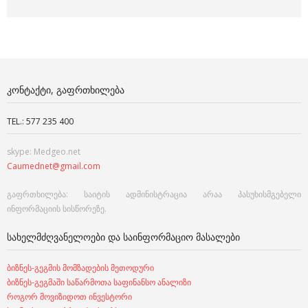
ᲙᲝᲜᲢᲐᲥᲢᲘ, ᲒᲐᲤᲠᲗᲮᲘᲚᲔᲑᲐ
TEL.: 577 235 400
skype: Medgeo.net
Caumednet@gmail.com
გაფრთხილება: საიტის ადმინისტრაცია არაა პასუხისმგებელი
ინფორმაციის სისწორეზე.
ᲡᲐᲮᲔᲚᲛᲫᲦᲕᲐᲜᲔᲚᲝᲔᲑᲘ ᲓᲐ ᲡᲐᲘᲜᲤᲝᲠᲛᲐᲪᲘᲝ ᲛᲐᲡᲐᲚᲔᲑᲘ
ბიზნეს-გეგმის მომზადების მეთოდური
ბიზნეს-გეგმაში საწარმოთა საფინანსო ანალიზი
როგორ მოვიზიდოთ ინვესტორი