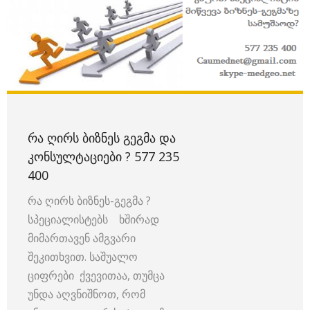
ᲠᲐ ᲦᲘᲠᲡ ᲑᲘᲖᲜᲔᲡ ᲒᲔᲒᲛᲐ ᲓᲐ
ᲙᲝᲜᲡᲣᲚᲢᲐᲪᲘᲔᲑᲘ ? 577 235
400
რა ღირს ბიზნეს-გეგმა ?
სპეციალისტებს ხშირად
მიმართავენ ამგვარი
შეკითხვით. საშუალო
ციფრები ქვევითაა, თუმცა
უნდა აღვნიშნოთ, რომ