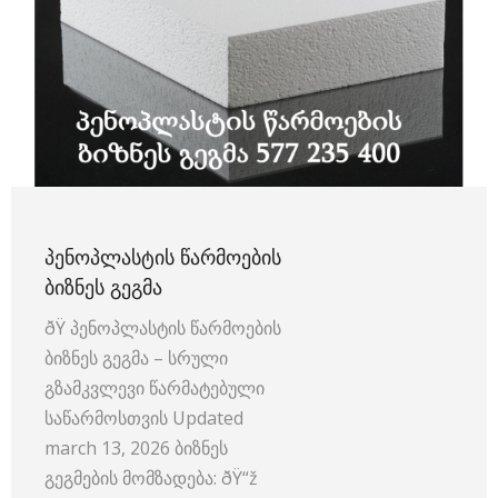
ᲞᲔᲜᲝᲞᲚᲐᲡᲢᲘᲡ ᲬᲐᲠᲛᲝᲔᲑᲘᲡ
ᲑᲘᲖᲜᲔᲡ ᲒᲔᲒᲛᲐ
ðŸ­ პენოპლასტის წარმოების
ბიზნეს გეგმა – სრული
გზამკვლევი წარმატებული
საწარმოსთვის Updated
march 13, 2026 ბიზნეს
გეგმების მომზადება: ðŸ“ž