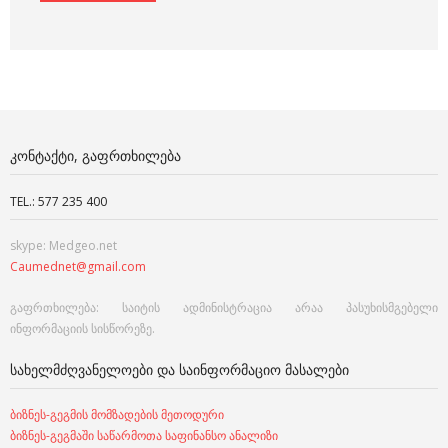
ᲙᲝᲜᲢᲐᲥᲢᲘ, ᲒᲐᲤᲠᲗᲮᲘᲚᲔᲑᲐ
TEL.: 577 235 400
skype: Medgeo.net
Caumednet@gmail.com
გაფრთხილება: საიტის ადმინისტრაცია არაა პასუხისმგებელი
ინფორმაციის სისწორეზე.
ᲡᲐᲮᲔᲚᲛᲫᲦᲕᲐᲜᲔᲚᲝᲔᲑᲘ ᲓᲐ ᲡᲐᲘᲜᲤᲝᲠᲛᲐᲪᲘᲝ ᲛᲐᲡᲐᲚᲔᲑᲘ
ბიზნეს-გეგმის მომზადების მეთოდური
ბიზნეს-გეგმაში საწარმოთა საფინანსო ანალიზი