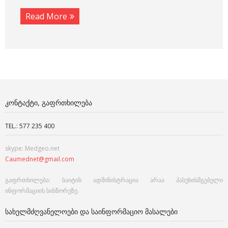
Read More
ᲙᲝᲜᲢᲐᲥᲢᲘ, ᲒᲐᲤᲠᲗᲮᲘᲚᲔᲑᲐ
TEL.: 577 235 400
skype: Medgeo.net
Caumednet@gmail.com
გაფრთხილება: საიტის ადმინისტრაცია არაა პასუხისმგებელი
ინფორმაციის სისწორეზე.
ᲡᲐᲮᲔᲚᲛᲫᲦᲕᲐᲜᲔᲚᲝᲔᲑᲘ ᲓᲐ ᲡᲐᲘᲜᲤᲝᲠᲛᲐᲪᲘᲝ ᲛᲐᲡᲐᲚᲔᲑᲘ