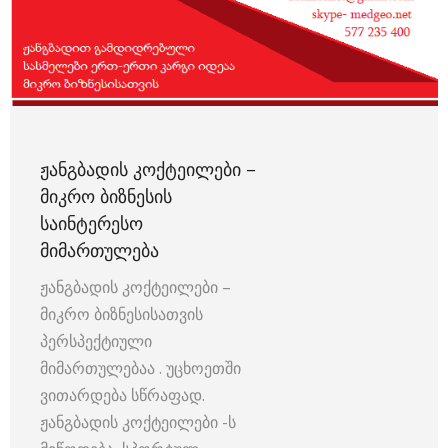
ᲟᲐᲜᲒᲑᲐᲓᲘᲡ ᲙᲝᲥᲢᲔᲘᲚᲔᲑᲘ –
ᲛᲘᲙᲠᲝ ᲑᲘᲖᲜᲔᲡᲘᲡ
ᲡᲐᲘᲜᲢᲔᲠᲔᲡᲝ
ᲛᲘᲛᲐᲠᲗᲣᲚᲔᲑᲐ
ჟანგბადის კოქტეილები –
მიკრო ბიზნესისათვის
პერსპექტიული
მიმართულებაა . უცხოეთში
ვითარდება სწრაფად.
ჟანგბადის კოქტეილები -ს