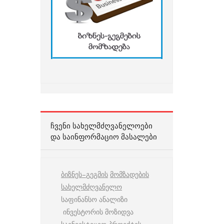
ᲩᲕᲔᲜᲘ ᲡᲐᲮᲔᲚᲛᲫᲦᲕᲐᲜᲔᲚᲝᲔᲑᲘ
ᲓᲐ ᲡᲐᲘᲜᲤᲝᲠᲛᲐᲪᲘᲝ ᲛᲐᲡᲐᲚᲔᲑᲘ
ბიზნეს
–
გეგმის
მომზადების
სახელმძღვანელო
საფინანსო ანალიზი
ინვესტორის მოზიდვა