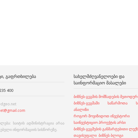
ᲢᲘ, ᲒᲐᲤᲠᲗᲮᲘᲚᲔᲑᲐ
ᲡᲐᲮᲔᲚᲛᲫᲦᲕᲐᲜᲔᲚᲝᲔᲑᲘ ᲓᲐ
ᲡᲐᲘᲜᲤᲝᲠᲛᲐᲪᲘᲝ ᲛᲐᲡᲐᲚᲔᲑᲘ
 235 400
ბიზნეს-გეგმის მომზადების მეთოდურ
ბიზნეს-გეგმაში საწარმოთა სა
edgeo.net
ანალიზი
et@gmail.com
როგორ მოვიზიდოთ ინვესტორი
საინვესტიციო პროექტის არსი
ლება: საიტის ადმინისტრაცია არაა
ბიზნეს-გეგმების განმარტებითი ლექ
გებელი ინფორმაციის სისწორეზე.
თავისუფალი ბიზნეს ბლოგი