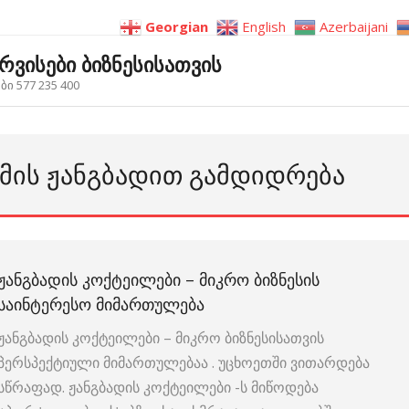
Georgian
English
Azerbaijani
ერვისები ბიზნესისათვის
ი 577 235 400
ᲖᲛᲘᲡ ᲟᲐᲜᲒᲑᲐᲓᲘᲗ ᲒᲐᲛᲓᲘᲓᲠᲔᲑᲐ
ᲟᲐᲜᲒᲑᲐᲓᲘᲡ ᲙᲝᲥᲢᲔᲘᲚᲔᲑᲘ – ᲛᲘᲙᲠᲝ ᲑᲘᲖᲜᲔᲡᲘᲡ
ᲡᲐᲘᲜᲢᲔᲠᲔᲡᲝ ᲛᲘᲛᲐᲠᲗᲣᲚᲔᲑᲐ
ჟანგბადის კოქტეილები – მიკრო ბიზნესისათვის
პერსპექტიული მიმართულებაა . უცხოეთში ვითარდება
სწრაფად. ჟანგბადის კოქტეილები -ს მიწოდება