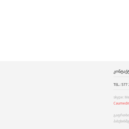
ᲙᲝᲜᲢᲐᲥ
TEL.: 577
skype: M
Caumedn
გაფრთხი
პასუხისმ