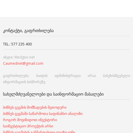
ᲙᲝᲜᲢᲐᲥᲢᲘ, ᲒᲐᲤᲠᲗᲮᲘᲚᲔᲑᲐ
TEL.: 577 235 400
skype: Medgeo.net
Caumednet@gmail.com
გაფრთხილება: საიტის ადმინისტრაცია არაა პასუხისმგებელი
ინფორმაციის სისწორეზე.
ᲡᲐᲮᲔᲚᲛᲫᲦᲕᲐᲜᲔᲚᲝᲔᲑᲘ ᲓᲐ ᲡᲐᲘᲜᲤᲝᲠᲛᲐᲪᲘᲝ ᲛᲐᲡᲐᲚᲔᲑᲘ
ბიზნეს-გეგმის მომზადების მეთოდური
ბიზნეს-გეგმაში საწარმოთა საფინანსო ანალიზი
როგორ მოვიზიდოთ ინვესტორი
საინვესტიციო პროექტის არსი
ბიზნეს-გეგმების განმარტებითი ლექსიკონი