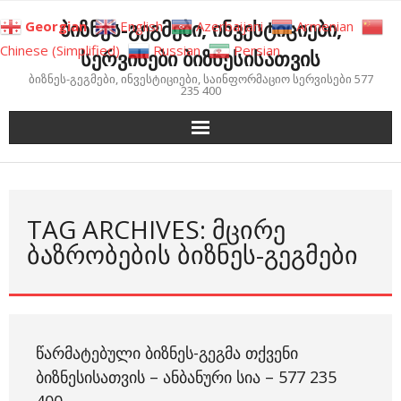
Skip
ბიზნეს-გეგმები, ინვესტიციები,
Georgian
English
Azerbaijani
Armenian
to
Chinese (Simplified)
Russian
Persian
სერვისები ბიზნესისათვის
content
ბიზნეს-გეგმები, ინვესტიციები, საინფორმაციო სერვისები 577
235 400
TAG ARCHIVES: ᲛᲪᲘᲠᲔ
ᲑᲐᲖᲠᲝᲑᲔᲑᲘᲡ ᲑᲘᲖᲜᲔᲡ-ᲒᲔᲒᲛᲔᲑᲘ
ᲬᲐᲠᲛᲐᲢᲔᲑᲣᲚᲘ ᲑᲘᲖᲜᲔᲡ-ᲒᲔᲒᲛᲐ ᲗᲥᲕᲔᲜᲘ
ᲑᲘᲖᲜᲔᲡᲘᲡᲐᲗᲕᲘᲡ – ᲐᲜᲑᲐᲜᲣᲠᲘ ᲡᲘᲐ – 577 235