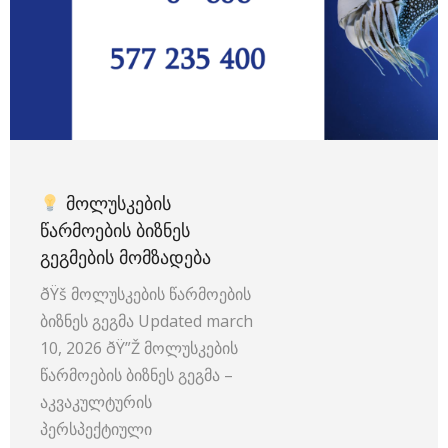
ᲛᲝᲚᲣᲡᲙᲔᲑᲘᲡ
ᲬᲐᲠᲛᲝᲔᲑᲘᲡ ᲑᲘᲖᲜᲔᲡ
ᲒᲔᲒᲛᲔᲑᲘᲡ ᲛᲝᲛᲖᲐᲓᲔᲑᲐ
ðŸš მოლუსკების წარმოების
ბიზნეს გეგმა Updated march
10, 2026 ðŸ”Ž მოლუსკების
წარმოების ბიზნეს გეგმა –
აკვაკულტურის
პერსპექტიული