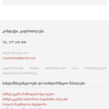
ᲙᲝᲜᲢᲐᲥᲢᲘ, ᲒᲐᲤᲠᲗᲮᲘᲚᲔᲑᲐ
TEL.: 577 235 400
skype: Medgeo.net
Caumednet@gmail.com
გაფრთხილება: საიტის ადმინისტრაცია არაა პასუხისმგებელი
ინფორმაციის სისწორეზე.
ᲡᲐᲮᲔᲚᲛᲫᲦᲕᲐᲜᲔᲚᲝᲔᲑᲘ ᲓᲐ ᲡᲐᲘᲜᲤᲝᲠᲛᲐᲪᲘᲝ ᲛᲐᲡᲐᲚᲔᲑᲘ
ბიზნეს-გეგმის მომზადების მეთოდური
ბიზნეს-გეგმაში საწარმოთა საფინანსო ანალიზი
როგორ მოვიზიდოთ ინვესტორი