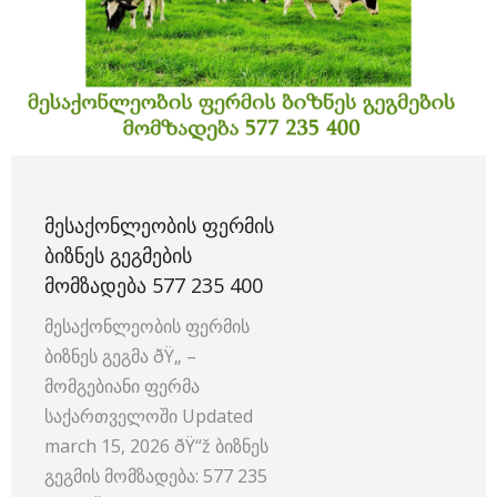
ᲛᲔᲡᲐᲥᲝᲜᲚᲔᲝᲑᲘᲡ ᲤᲔᲠᲛᲘᲡ
ᲑᲘᲖᲜᲔᲡ ᲒᲔᲒᲛᲔᲑᲘᲡ
ᲛᲝᲛᲖᲐᲓᲔᲑᲐ 577 235 400
მესაქონლეობის ფერმის
ბიზნეს გეგმა ðŸ„ –
მომგებიანი ფერმა
საქართველოში Updated
march 15, 2026 ðŸ“ž ბიზნეს
გეგმის მომზადება: 577 235