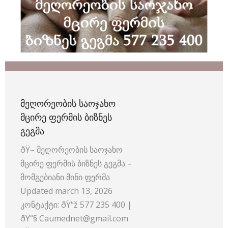
ᲛᲔᲦᲝᲠᲔᲝᲑᲘᲡ ᲡᲐᲝᲯᲐᲮᲝ
ᲛᲪᲘᲠᲔ ᲤᲔᲠᲛᲘᲡ ᲑᲘᲖᲜᲔᲡ
ᲒᲔᲒᲛᲐ
ðŸ– მეღორეობის საოჯახო
მცირე ფერმის ბიზნეს გეგმა –
მომგებიანი მინი ფერმა
Updated march 13, 2026
კონტაქტი: ðŸ“ž 577 235 400 |
ðŸ“§ Caumednet@gmail.com