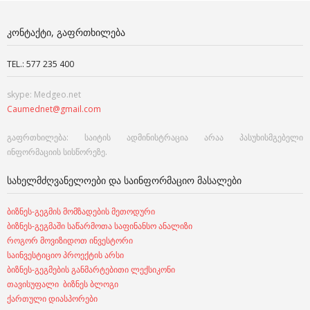
ᲙᲝᲜᲢᲐᲥᲢᲘ, ᲒᲐᲤᲠᲗᲮᲘᲚᲔᲑᲐ
TEL.: 577 235 400
skype: Medgeo.net
Caumednet@gmail.com
გაფრთხილება: საიტის ადმინისტრაცია არაა პასუხისმგებელი
ინფორმაციის სისწორეზე.
ᲡᲐᲮᲔᲚᲛᲫᲦᲕᲐᲜᲔᲚᲝᲔᲑᲘ ᲓᲐ ᲡᲐᲘᲜᲤᲝᲠᲛᲐᲪᲘᲝ ᲛᲐᲡᲐᲚᲔᲑᲘ
ბიზნეს-გეგმის მომზადების მეთოდური
ბიზნეს-გეგმაში საწარმოთა საფინანსო ანალიზი
როგორ მოვიზიდოთ ინვესტორი
საინვესტიციო პროექტის არსი
ბიზნეს-გეგმების განმარტებითი ლექსიკონი
თავისუფალი ბიზნეს ბლოგი
ქართული დიასპორები