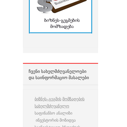
ᲩᲕᲔᲜᲘ ᲡᲐᲮᲔᲚᲛᲫᲦᲕᲐᲜᲔᲚᲝᲔᲑᲘ
ᲓᲐ ᲡᲐᲘᲜᲤᲝᲠᲛᲐᲪᲘᲝ ᲛᲐᲡᲐᲚᲔᲑᲘ
ბიზნეს
–
გეგმის
მომზადების
სახელმძღვანელო
საფინანსო ანალიზი
ინვესტორის მოზიდვა