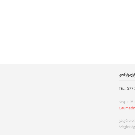
ᲙᲝᲜᲢᲐᲥ
TEL.: 577
skype: M
Caumedn
გაფრთხი
პასუხისმ