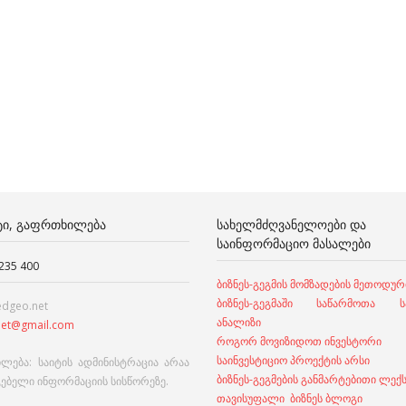
ᲢᲘ, ᲒᲐᲤᲠᲗᲮᲘᲚᲔᲑᲐ
ᲡᲐᲮᲔᲚᲛᲫᲦᲕᲐᲜᲔᲚᲝᲔᲑᲘ ᲓᲐ
ᲡᲐᲘᲜᲤᲝᲠᲛᲐᲪᲘᲝ ᲛᲐᲡᲐᲚᲔᲑᲘ
 235 400
ბიზნეს-გეგმის მომზადების მეთოდურ
ბიზნეს-გეგმაში საწარმოთა სა
edgeo.net
ანალიზი
et@gmail.com
როგორ მოვიზიდოთ ინვესტორი
საინვესტიციო პროექტის არსი
ლება: საიტის ადმინისტრაცია არაა
ბიზნეს-გეგმების განმარტებითი ლექ
გებელი ინფორმაციის სისწორეზე.
თავისუფალი ბიზნეს ბლოგი