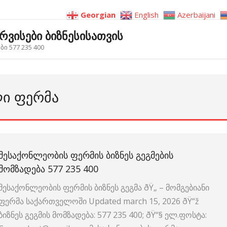
Georgian
English
Azerbaijani
ერვისები ბიზნესისათვის
ი 577 235 400
ᲚᲘ ᲤᲔᲠᲛᲐ
ᲛᲔᲡᲐᲥᲝᲜᲚᲔᲝᲑᲘᲡ ᲤᲔᲠᲛᲘᲡ ᲑᲘᲖᲜᲔᲡ ᲒᲔᲒᲛᲔᲑᲘᲡ
ᲛᲝᲛᲖᲐᲓᲔᲑᲐ 577 235 400
მესაქონლეობის ფერმის ბიზნეს გეგმა ðŸ„ – მომგებიანი
ფერმა საქართველოში Updated march 15, 2026 ðŸ“ž
ბიზნეს გეგმის მომზადება: 577 235 400; ðŸ“§ ელ.ფოსტა: