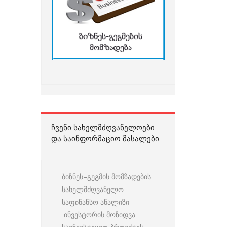
ᲩᲕᲔᲜᲘ ᲡᲐᲮᲔᲚᲛᲫᲦᲕᲐᲜᲔᲚᲝᲔᲑᲘ
ᲓᲐ ᲡᲐᲘᲜᲤᲝᲠᲛᲐᲪᲘᲝ ᲛᲐᲡᲐᲚᲔᲑᲘ
ბიზნეს
–
გეგმის
მომზადების
სახელმძღვანელო
საფინანსო ანალიზი
ინვესტორის მოზიდვა