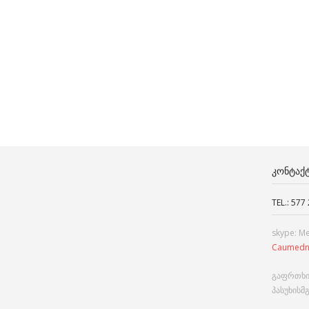
ᲙᲝᲜᲢᲐᲥ
TEL.: 577
skype: M
Caumedn
გაფრთხი
პასუხისმ