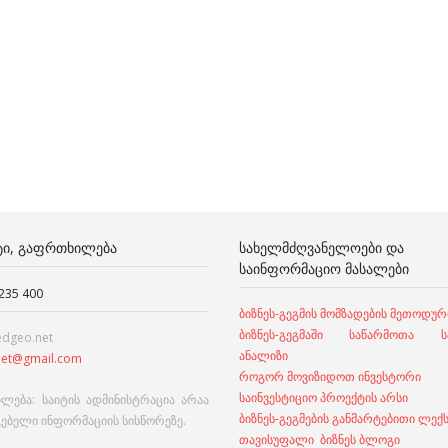
ᲢᲘ, ᲒᲐᲤᲠᲗᲮᲘᲚᲔᲑᲐ
ᲡᲐᲮᲔᲚᲛᲫᲦᲕᲐᲜᲔᲚᲝᲔᲑᲘ ᲓᲐ
ᲡᲐᲘᲜᲤᲝᲠᲛᲐᲪᲘᲝ ᲛᲐᲡᲐᲚᲔᲑᲘ
 235 400
ბიზნეს-გეგმის მომზადების მეთოდურ
ბიზნეს-გეგმაში საწარმოთა სა
edgeo.net
ანალიზი
et@gmail.com
როგორ მოვიზიდოთ ინვესტორი
საინვესტიციო პროექტის არსი
ლება: საიტის ადმინისტრაცია არაა
ბიზნეს-გეგმების განმარტებითი ლექ
გებელი ინფორმაციის სისწორეზე.
თავისუფალი ბიზნეს ბლოგი