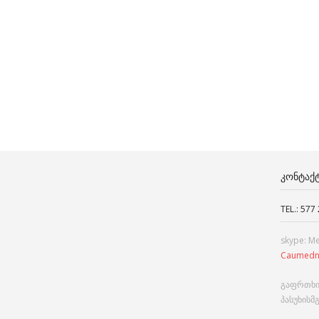
ᲙᲝᲜᲢᲐᲥ
TEL.: 577
skype: M
Caumedn
გაფრთხი
პასუხისმ