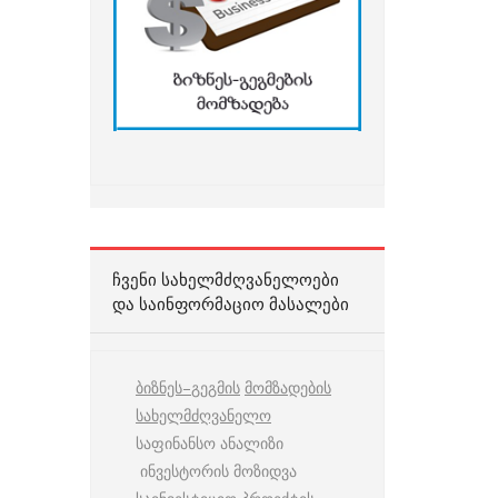
ᲩᲕᲔᲜᲘ ᲡᲐᲮᲔᲚᲛᲫᲦᲕᲐᲜᲔᲚᲝᲔᲑᲘ
ᲓᲐ ᲡᲐᲘᲜᲤᲝᲠᲛᲐᲪᲘᲝ ᲛᲐᲡᲐᲚᲔᲑᲘ
ბიზნეს
–
გეგმის
მომზადების
სახელმძღვანელო
საფინანსო ანალიზი
ინვესტორის მოზიდვა