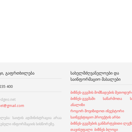
ᲢᲘ, ᲒᲐᲤᲠᲗᲮᲘᲚᲔᲑᲐ
ᲡᲐᲮᲔᲚᲛᲫᲦᲕᲐᲜᲔᲚᲝᲔᲑᲘ ᲓᲐ
ᲡᲐᲘᲜᲤᲝᲠᲛᲐᲪᲘᲝ ᲛᲐᲡᲐᲚᲔᲑᲘ
 235 400
ბიზნეს-გეგმის მომზადების მეთოდურ
ბიზნეს-გეგმაში საწარმოთა სა
edgeo.net
ანალიზი
et@gmail.com
როგორ მოვიზიდოთ ინვესტორი
საინვესტიციო პროექტის არსი
ლება: საიტის ადმინისტრაცია არაა
ბიზნეს-გეგმების განმარტებითი ლექ
გებელი ინფორმაციის სისწორეზე.
თავისუფალი ბიზნეს ბლოგი