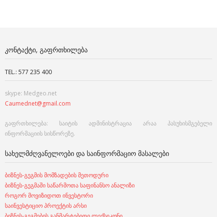
ᲙᲝᲜᲢᲐᲥᲢᲘ, ᲒᲐᲤᲠᲗᲮᲘᲚᲔᲑᲐ
TEL.: 577 235 400
skype: Medgeo.net
Caumednet@gmail.com
გაფრთხილება: საიტის ადმინისტრაცია არაა პასუხისმგებელი
ინფორმაციის სისწორეზე.
ᲡᲐᲮᲔᲚᲛᲫᲦᲕᲐᲜᲔᲚᲝᲔᲑᲘ ᲓᲐ ᲡᲐᲘᲜᲤᲝᲠᲛᲐᲪᲘᲝ ᲛᲐᲡᲐᲚᲔᲑᲘ
ბიზნეს-გეგმის მომზადების მეთოდური
ბიზნეს-გეგმაში საწარმოთა საფინანსო ანალიზი
როგორ მოვიზიდოთ ინვესტორი
საინვესტიციო პროექტის არსი
ბიზნეს-გეგმების განმარტებითი ლექსიკონი