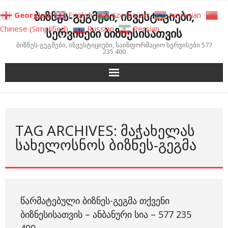
Skip
ბიზნეს-გეგმები, ინვესტიციები,
Georgian
English
Azerbaijani
Armenian
to
Chinese (Simplified)
Russian
Persian
სერვისები ბიზნესისათვის
content
ბიზნეს-გეგმები, ინვესტიციები, საინფორმაციო სერვისები 577
235 400
TAG ARCHIVES: ᲛᲐᲭᲐᲮᲔᲚᲐᲡ
ᲡᲐᲮᲔᲚᲝᲡᲜᲝᲡ ᲑᲘᲖᲜᲔᲡ-ᲒᲔᲒᲛᲐ
ᲬᲐᲠᲛᲐᲢᲔᲑᲣᲚᲘ ᲑᲘᲖᲜᲔᲡ-ᲒᲔᲒᲛᲐ ᲗᲥᲕᲔᲜᲘ
ᲑᲘᲖᲜᲔᲡᲘᲡᲐᲗᲕᲘᲡ – ᲐᲜᲑᲐᲜᲣᲠᲘ ᲡᲘᲐ – 577 235