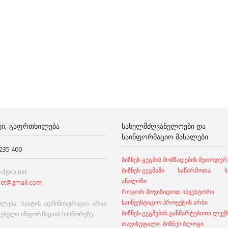
ᲢᲘ, ᲒᲐᲤᲠᲗᲮᲘᲚᲔᲑᲐ
ᲡᲐᲮᲔᲚᲛᲫᲦᲕᲐᲜᲔᲚᲝᲔᲑᲘ ᲓᲐ
ᲡᲐᲘᲜᲤᲝᲠᲛᲐᲪᲘᲝ ᲛᲐᲡᲐᲚᲔᲑᲘ
 235 400
ბიზნეს-გეგმის მომზადების მეთოდურ
ბიზნეს-გეგმაში საწარმოთა სა
edgeo.net
ანალიზი
et@gmail.com
როგორ მოვიზიდოთ ინვესტორი
საინვესტიციო პროექტის არსი
ლება: საიტის ადმინისტრაცია არაა
ბიზნეს-გეგმების განმარტებითი ლექ
გებელი ინფორმაციის სისწორეზე.
თავისუფალი ბიზნეს ბლოგი