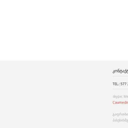
ᲙᲝᲜᲢᲐᲥ
TEL.: 577
skype: M
Caumedn
გაფრთხი
პასუხისმ