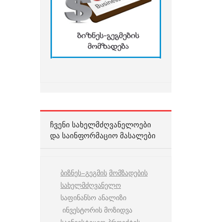
ᲩᲕᲔᲜᲘ ᲡᲐᲮᲔᲚᲛᲫᲦᲕᲐᲜᲔᲚᲝᲔᲑᲘ
ᲓᲐ ᲡᲐᲘᲜᲤᲝᲠᲛᲐᲪᲘᲝ ᲛᲐᲡᲐᲚᲔᲑᲘ
ბიზნეს
–
გეგმის
მომზადების
სახელმძღვანელო
საფინანსო ანალიზი
ინვესტორის მოზიდვა