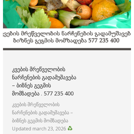
ᲙᲕᲔᲑᲘᲡ ᲛᲠᲔᲬᲕᲔᲚᲝᲑᲘᲡ
ᲜᲐᲠᲩᲔᲜᲔᲑᲘᲡ ᲒᲐᲓᲐᲛᲣᲨᲐᲕᲔᲑᲐ
– ᲑᲘᲖᲜᲔᲡ ᲒᲔᲒᲛᲘᲡ
ᲛᲝᲛᲖᲐᲓᲔᲑᲐ . 577 235 400
კვების მრეწველობის
ნარჩენების გადამუშავება –
ბიზნეს გეგმის მომზადება
Updated march 23, 2026