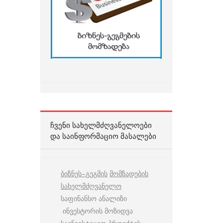
ᲩᲕᲔᲜᲘ ᲡᲐᲮᲔᲚᲛᲫᲦᲕᲐᲜᲔᲚᲝᲔᲑᲘ
ᲓᲐ ᲡᲐᲘᲜᲤᲝᲠᲛᲐᲪᲘᲝ ᲛᲐᲡᲐᲚᲔᲑᲘ
ბიზნეს
–
გეგმის
მომზადების
სახელმძღვანელო
საფინანსო ანალიზი
ინვესტორის მოზიდვა