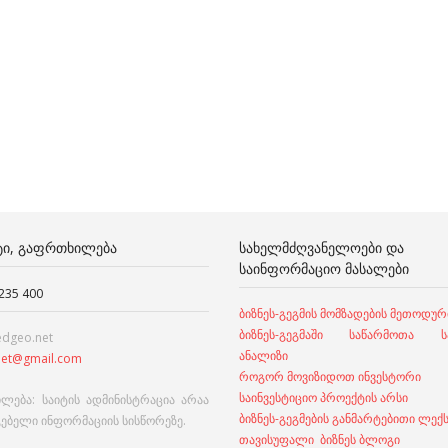
ᲢᲘ, ᲒᲐᲤᲠᲗᲮᲘᲚᲔᲑᲐ
ᲡᲐᲮᲔᲚᲛᲫᲦᲕᲐᲜᲔᲚᲝᲔᲑᲘ ᲓᲐ
ᲡᲐᲘᲜᲤᲝᲠᲛᲐᲪᲘᲝ ᲛᲐᲡᲐᲚᲔᲑᲘ
 235 400
ბიზნეს-გეგმის მომზადების მეთოდურ
ბიზნეს-გეგმაში საწარმოთა სა
edgeo.net
ანალიზი
et@gmail.com
როგორ მოვიზიდოთ ინვესტორი
საინვესტიციო პროექტის არსი
ლება: საიტის ადმინისტრაცია არაა
ბიზნეს-გეგმების განმარტებითი ლექ
გებელი ინფორმაციის სისწორეზე.
თავისუფალი ბიზნეს ბლოგი