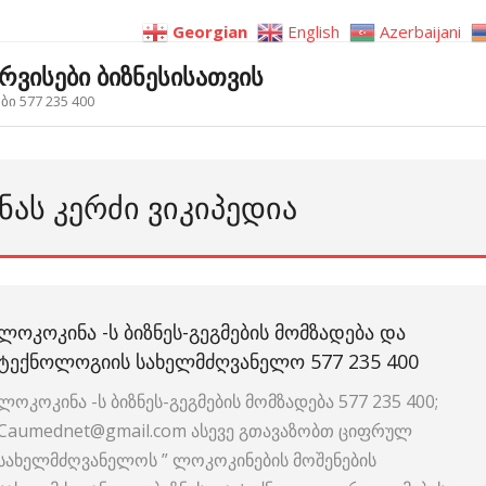
Georgian
English
Azerbaijani
ერვისები ბიზნესისათვის
ი 577 235 400
ᲐᲡ ᲙᲔᲠᲫᲘ ᲕᲘᲙᲘᲞᲔᲓᲘᲐ
ᲚᲝᲙᲝᲙᲘᲜᲐ -Ს ᲑᲘᲖᲜᲔᲡ-ᲒᲔᲒᲛᲔᲑᲘᲡ ᲛᲝᲛᲖᲐᲓᲔᲑᲐ ᲓᲐ
ᲢᲔᲥᲜᲝᲚᲝᲒᲘᲘᲡ ᲡᲐᲮᲔᲚᲛᲫᲦᲕᲐᲜᲔᲚᲝ 577 235 400
ლოკოკინა -ს ბიზნეს-გეგმების მომზადება 577 235 400;
Caumednet@gmail.com ასევე გთავაზობთ ციფრულ
სახელმძღვანელოს ” ლოკოკინების მოშენების