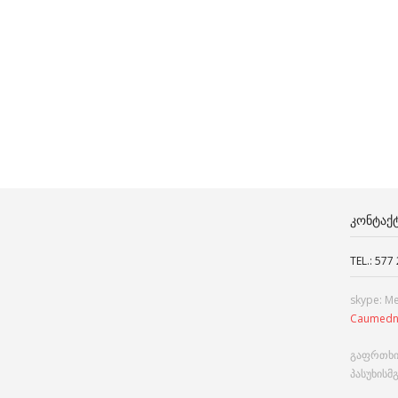
ᲙᲝᲜᲢᲐᲥ
TEL.: 577
skype: M
Caumedn
გაფრთხი
პასუხისმ