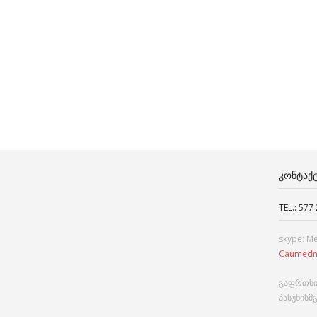
ᲙᲝᲜᲢᲐᲥ
TEL.: 577
skype: M
Caumedn
გაფრთხი
პასუხისმ