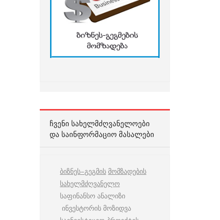
ᲩᲕᲔᲜᲘ ᲡᲐᲮᲔᲚᲛᲫᲦᲕᲐᲜᲔᲚᲝᲔᲑᲘ
ᲓᲐ ᲡᲐᲘᲜᲤᲝᲠᲛᲐᲪᲘᲝ ᲛᲐᲡᲐᲚᲔᲑᲘ
ბიზნეს
–
გეგმის
მომზადების
სახელმძღვანელო
საფინანსო ანალიზი
ინვესტორის მოზიდვა