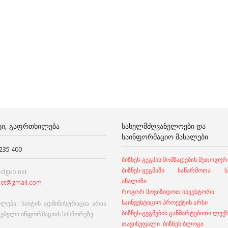
ᲢᲘ, ᲒᲐᲤᲠᲗᲮᲘᲚᲔᲑᲐ
ᲡᲐᲮᲔᲚᲛᲫᲦᲕᲐᲜᲔᲚᲝᲔᲑᲘ ᲓᲐ
ᲡᲐᲘᲜᲤᲝᲠᲛᲐᲪᲘᲝ ᲛᲐᲡᲐᲚᲔᲑᲘ
 235 400
ბიზნეს-გეგმის მომზადების მეთოდურ
ბიზნეს-გეგმაში საწარმოთა სა
edgeo.net
ანალიზი
et@gmail.com
როგორ მოვიზიდოთ ინვესტორი
საინვესტიციო პროექტის არსი
ლება: საიტის ადმინისტრაცია არაა
ბიზნეს-გეგმების განმარტებითი ლექ
გებელი ინფორმაციის სისწორეზე.
თავისუფალი ბიზნეს ბლოგი