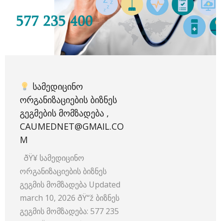
ᲡᲐᲛᲔᲓᲘᲪᲘᲜᲝ
ᲝᲠᲒᲐᲜᲘᲖᲐᲪᲘᲔᲑᲘᲡ ᲑᲘᲖᲜᲔᲡ
ᲒᲔᲒᲛᲔᲑᲘᲡ ᲛᲝᲛᲖᲐᲓᲔᲑᲐ ,
CAUMEDNET@GMAIL.CO
M
ðŸ¥ სამედიცინო
ორგანიზაციების ბიზნეს
გეგმის მომზადება Updated
march 10, 2026 ðŸ“ž ბიზნეს
გეგმის მომზადება: 577 235