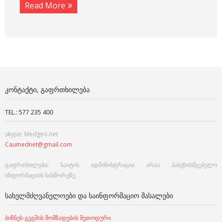
Read More
ᲙᲝᲜᲢᲐᲥᲢᲘ, ᲒᲐᲤᲠᲗᲮᲘᲚᲔᲑᲐ
TEL.: 577 235 400
skype: Medgeo.net
Caumednet@gmail.com
გაფრთხილება: საიტის ადმინისტრაცია არაა პასუხისმგებელი
ინფორმაციის სისწორეზე.
ᲡᲐᲮᲔᲚᲛᲫᲦᲕᲐᲜᲔᲚᲝᲔᲑᲘ ᲓᲐ ᲡᲐᲘᲜᲤᲝᲠᲛᲐᲪᲘᲝ ᲛᲐᲡᲐᲚᲔᲑᲘ
ბიზნეს-გეგმის მომზადების მეთოდური